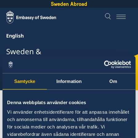
Sweden Abroad
English
Sweden &
Curaçao
Select
Samtycke
Information
Om
here
About Sweden
Curaçao
Anti Fraud
Denna webbplats använder cookies
Vi använder enhetsidentifierare för att anpassa innehållet
och annonserna till användarna, tillhandahålla funktioner
Curaçao
för sociala medier och analysera vår trafik. Vi
Going to Sweden?
vidarebefordrar även sådana identifierare och annan