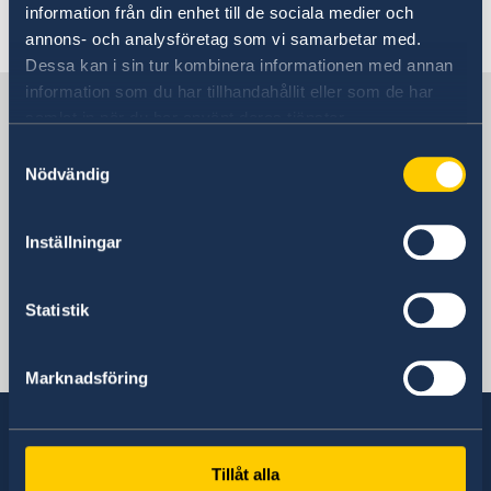
Anti Fraud
information från din enhet till de sociala medier och
Studying in Sweden
annons- och analysföretag som vi samarbetar med.
Visiting Sweden
Dessa kan i sin tur kombinera informationen med annan
information som du har tillhandahållit eller som de har
Sweden in Curaçao
samlat in när du har använt deras tjänster.
Samtyckesval
Nödvändig
Embassy of Sweden
Inställningar
Netherlands, The Hague
Statistik
Swedish consulates
Willemstad, Curaçao
Marknadsföring
Phone
5999-462 3089
Tillåt alla