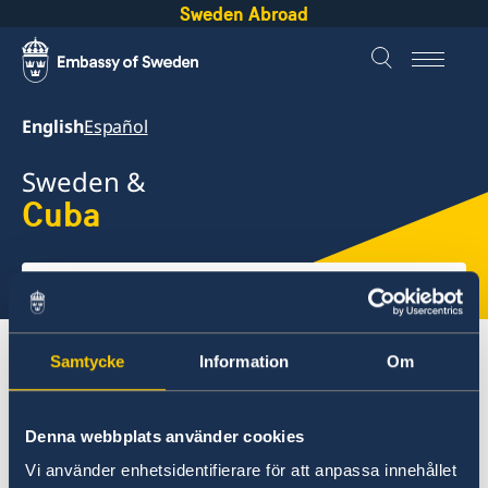
Sweden Abroad
English
Español
Sweden &
Cuba
Select
here
About Sweden
Cuba
Going to Sweden?
Samtycke
Information
Om
Working in Sweden
Denna webbplats använder cookies
Cuba
Vi använder enhetsidentifierare för att anpassa innehållet