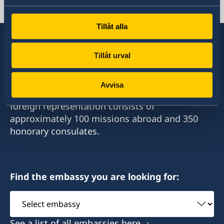
Cuba, Habana
Tillåt alla
Tillåt urval
Sweden has diplomatic relations with almost
all states in the world, with embassies and
Avvisa
consulates in around half of these. Sweden's
foreign representation consists of
approximately 100 missions abroad and 350
honorary consulates.
Find the embassy you are looking for:
Select
embassy
See a list of all embassies here