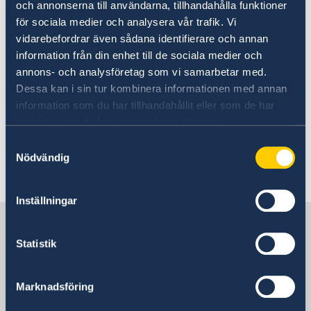
och annonserna till användarna, tillhandahålla funktioner
Going to Sweden?
Working in Sweden
för sociala medier och analysera vår trafik. Vi
Visiting Sweden
vidarebefordrar även sådana identifierare och annan
Apply for a Schengen visa
Moving to someone in Sweden
information från din enhet till de sociala medier och
To work in Sweden you must have a work
Working in Sweden
annons- och analysföretag som vi samarbetar med.
permit.
Studying in Sweden
Dessa kan i sin tur kombinera informationen med annan
information som du har tillhandahållit eller som de har
Further information on how to apply for a work
samlat in när du har använt deras tjänster.
or residence permit as a self-employed person
Samtyckesval
or guest researcher can be found at
Nödvändig
the Swedish Migration Agency
.
Inställningar
Sweden in Cuba
Statistik
Sweden's mission
Marknadsföring