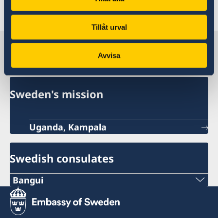
un accord de représentation Schengen.
Tillåt urval
Sweden in Central African
Avvisa
Republic
Sweden's mission
Uganda, Kampala
Swedish consulates
Bangui
Telephone:
+236-75510494