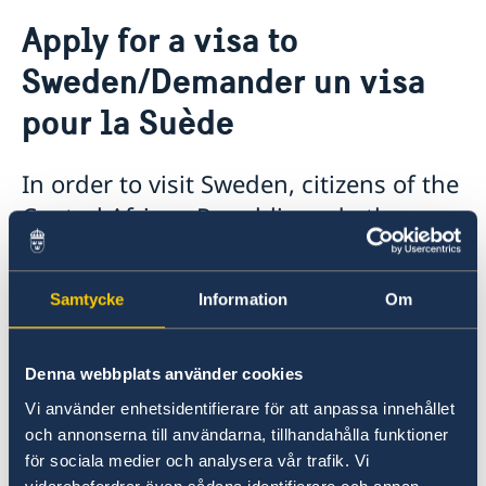
Going to Sweden?
Apply for a visa to
Visiting Sweden
Sweden/Demander un visa
Apply for a Visa
Moving to someone in Sweden
pour la Suède
Working in Sweden
Studying in Sweden
In order to visit Sweden, citizens of the
Central African Republic and other
countries need an entry visa. An entry
visa is a permit required by persons
Samtycke
Information
Om
wishing to enter Sweden for a
temporary visit, for example:
Denna webbplats använder cookies
• as a tourist
Vi använder enhetsidentifierare för att anpassa innehållet
• on business
och annonserna till användarna, tillhandahålla funktioner
• to take part in a conference or
för sociala medier och analysera vår trafik. Vi
• to visit relatives and friends