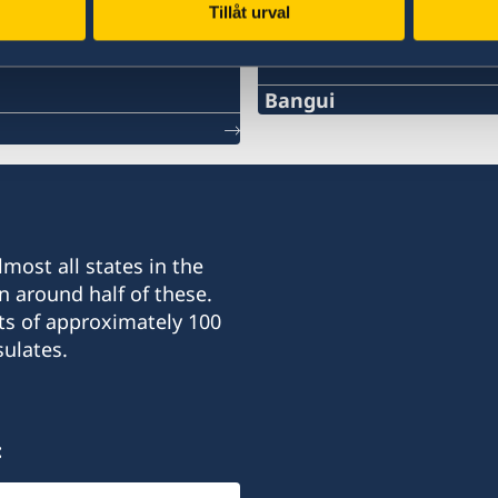
Tillåt urval
Swedish consulates
Bangui
Telephone:
+236-75510494
E-mail:
most all states in the
c.mararv@gmail.com
n around half of these.
ts of approximately 100
Honorary Consul:
ulates.
Charlotte Mararv
Postal Address: Consulat 
République centrafricain
:
Visiting Address: Karaka