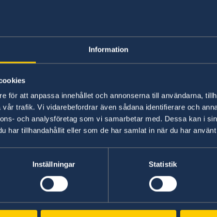
Studying in Swed
ic
Information
No local information is currently available. Pl
on any local conditions. A link to the Embassy 
cookies
e för att anpassa innehållet och annonserna till användarna, tillh
Basic information about: Studying in S
vår trafik. Vi vidarebefordrar även sådana identifierare och anna
nnons- och analysföretag som vi samarbetar med. Dessa kan i sin
Basic information applicable to all countries is
har tillhandahållit eller som de har samlat in när du har använt 
additional conditions also apply – for more inf
'Select Country Here' drop-down list.
Inställningar
Statistik
Read more
epublic