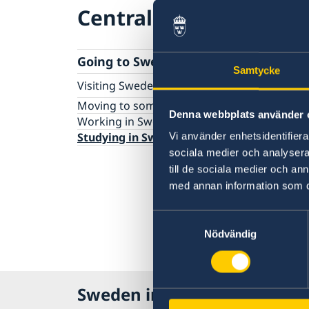
Central African Republ
Going to Sweden?
Samtycke
Visiting Sweden
Apply for a Visa
Moving to someone in Sweden
Denna webbplats använder 
Working in Sweden
Studying in Sweden
Vi använder enhetsidentifierar
sociala medier och analysera 
till de sociala medier och a
med annan information som du 
Samtyckesval
Nödvändig
Sweden in Central African R