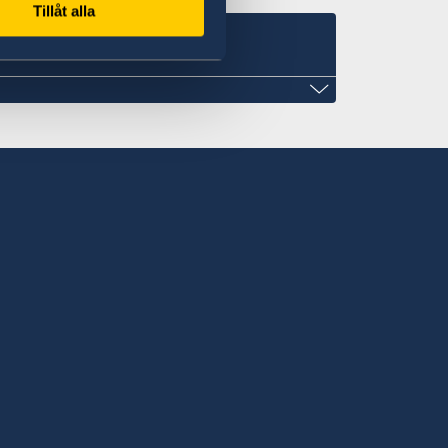
Tillåt alla
de Suède, B.P. 278, Relais SICA, Bangui,
e
ndji, Avenue de Flandres, Bangui