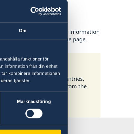
en
Om
ease contact the Embassy for information
is found at the bottom of the page.
andahålla funktioner för
weden
n information från din enhet
 tur kombinera informationen
 available here. In some countries,
deras tjänster.
ormation, select a country from the
Marknadsföring