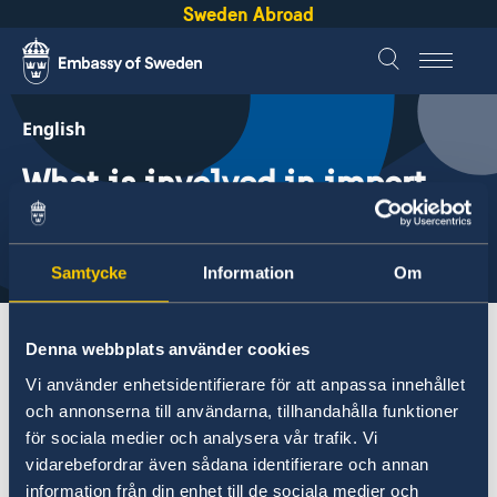
Sweden Abroad
English
What is involved in import
and export controls in
Sweden?
Samtycke
Information
Om
About Sweden
Denna webbplats använder cookies
Business and trade with Sweden
Vi använder enhetsidentifierare för att anpassa innehållet
Doing business with Sweden
och annonserna till användarna, tillhandahålla funktioner
What is involved in import and export controls in
för sociala medier och analysera vår trafik. Vi
Sweden?
vidarebefordrar även sådana identifierare och annan
information från din enhet till de sociala medier och