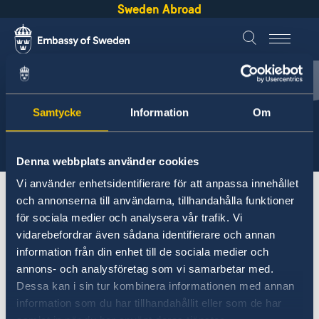
Sweden Abroad
English
Беларуская
Samtycke
Information
Om
Sweden &
Belarus
Denna webbplats använder cookies
Vi använder enhetsidentifierare för att anpassa innehållet
About Sweden
Belarus
Going to Sweden?
och annonserna till användarna, tillhandahålla funktioner
för sociala medier och analysera vår trafik. Vi
vidarebefordrar även sådana identifierare och annan
Belarus
information från din enhet till de sociala medier och
annons- och analysföretag som vi samarbetar med.
Going to Sweden?
Going to Sweden?
Dessa kan i sin tur kombinera informationen med annan
Visit Sweden
information som du har tillhandahållit eller som de har
Moving to a close relative in Sweden