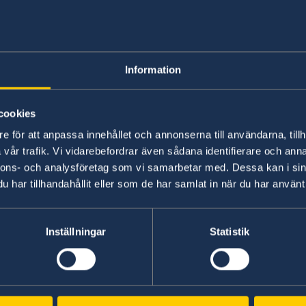
Studying in Swed
Information
No local information is currently available. Pl
on any local conditions. A link to the Embassy 
cookies
e för att anpassa innehållet och annonserna till användarna, tillh
Basic information about: Studying in S
vår trafik. Vi vidarebefordrar även sådana identifierare och anna
nnons- och analysföretag som vi samarbetar med. Dessa kan i sin
Basic information applicable to all countries is
har tillhandahållit eller som de har samlat in när du har använt 
additional conditions also apply – for more inf
'Select Country Here' drop-down list.
Inställningar
Statistik
Read more