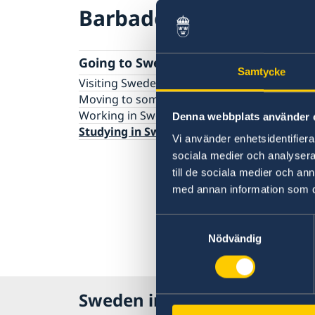
Barbados
Going to Sweden?
Samtycke
Visiting Sweden
Moving to someone in Sweden
Working in Sweden
Denna webbplats använder 
Studying in Sweden
Vi använder enhetsidentifierar
sociala medier och analysera 
till de sociala medier och a
med annan information som du 
Samtyckesval
Nödvändig
Sweden in Barbados