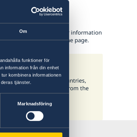
en
Om
ease contact the Embassy for information
is found at the bottom of the page.
andahålla funktioner för
weden
n information från din enhet
 tur kombinera informationen
 available here. In some countries,
deras tjänster.
ormation, select a country from the
Marknadsföring