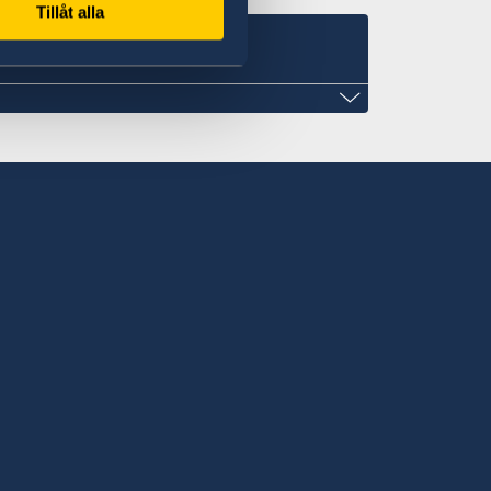
Tillåt alla
 in the Caribbean
late
et
e
onal Tours
pani Flats