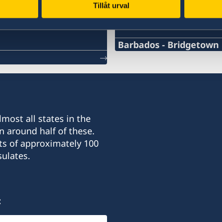
Tillåt urval
Swedish consulates
bean
Barbados - Bridgetown
Telephone Number Consu
+1-246-537-1000
Email Address Consulate
most all states in the
swedishconsulate@wiit.n
n around half of these.
ts of approximately 100
Telefax Number Consulat
ulates.
+1-246-537-1013
Consulate of Sweden
:
c/o West Indian Internati
Ciboney Caribbean/Frangi