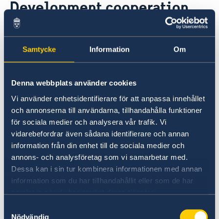
Development cooperation
Visiting Sweden
Development and aid
Moving to someone in Sweden
Sweden decided to re-establish a
Apply for a residence permit
Working in Sweden
window for bilateral development
Studying in Sweden
Samtycke
Information
Om
Swedish customs regulations
cooperation with Armenia
Denna webbplats använder cookies
In 2019, in response to the democratization
process and the strong political will to
Vi använder enhetsidentifierare för att anpassa innehållet
och annonserna till användarna, tillhandahålla funktioner
undertake necessary reforms in the country,
för sociala medier och analysera vår trafik. Vi
Sweden re-established its bilateral
vidarebefordrar även sådana identifierare och annan
development cooperation with Armenia.
information från din enhet till de sociala medier och
annons- och analysföretag som vi samarbetar med.
In the recently adopted regional reform
Dessa kan i sin tur kombinera informationen med annan
cooperation strategy for Eastern Europe 2021-
information som du har tillhandahållit eller som de har
2027 there will be four main areas of
samlat in när du har använt deras tjänster.
cooperation: human rights, democracy, the rule
Samtyckesval
of law and gender equality peaceful and
Nödvändig