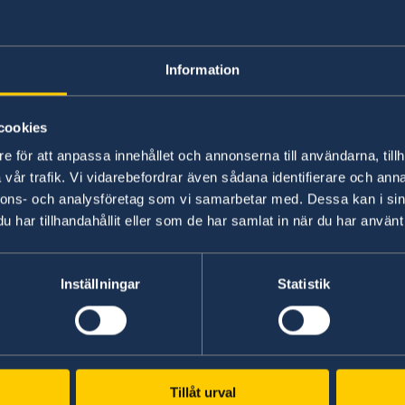
Applications for 
from Angola
Information
cookies
You apply for a Schengenvisa to visit Sweden t
e för att anpassa innehållet och annonserna till användarna, tillh
Within the framework of the Schengen cooperat
vår trafik. Vi vidarebefordrar även sådana identifierare och anna
represented by the
Embassy of Portugal
in L
nnons- och analysföretag som vi samarbetar med. Dessa kan i sin
har tillhandahållit eller som de har samlat in när du har använt 
More information on Schengen representation 
website of the
Government offices
.
Inställningar
Statistik
Tillåt urval
Swedish consulates