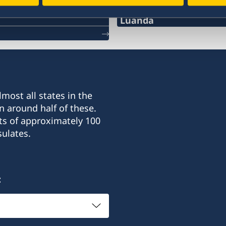
Luanda
Telephone
+244931677579
E-mail:
most all states in the
swedishconsulateangol
n around half of these.
ts of approximately 100
Rua Dr Americo Boavida,
ulates.
Ingombota - Luanda
Angola
In case of emergency out
:
Consular Department at 
Phone: +46 8 405 5005
Honorary Consul