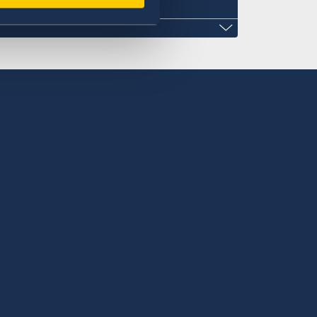
a@gmail.com
 Nr 42
side working hours, please contact the
the MFA in Stockholm