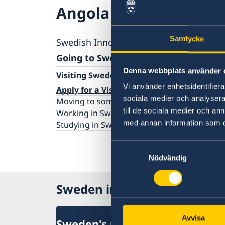
Angola
Samtycke
Swedish Innovations
Going to Sweden?
Denna webbplats använder 
Visiting Sweden
Vi använder enhetsidentifierar
Apply for a Visa
sociala medier och analysera 
Moving to someone in Sweden
till de sociala medier och a
Working in Sweden
med annan information som du 
Studying in Sweden
Samtyckesval
Nödvändig
Sweden in Angola
Avvisa
Sweden's mission in Angola