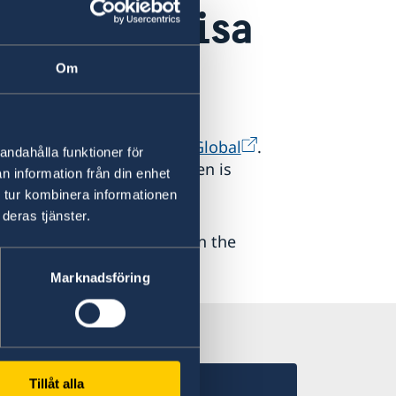
Schengen visa
Om
hrough the services of
VFS Global
.
andahålla funktioner för
ion regarding visas, Sweden is
n information från din enhet
uanda.
 tur kombinera informationen
deras tjänster.
for Sweden can be found on the
Marknadsföring
Tillåt alla