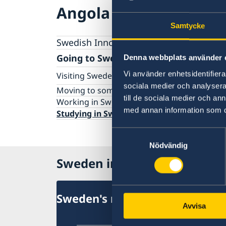
Angola
Samtycke
Swedish Innovations
Going to Sweden?
Denna webbplats använder 
Vi använder enhetsidentifierar
Visiting Sweden
sociala medier och analysera 
Apply for a Visa
Moving to someone in Sweden
till de sociala medier och a
Working in Sweden
med annan information som du 
Studying in Sweden
Samtyckesval
Nödvändig
Sweden in Angola
Sweden's mission in Angola
Avvisa