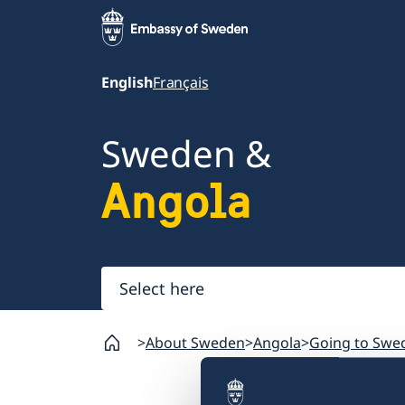
English
Français
Sweden &
Angola
Select
here
About Sweden
Angola
Going to Swe