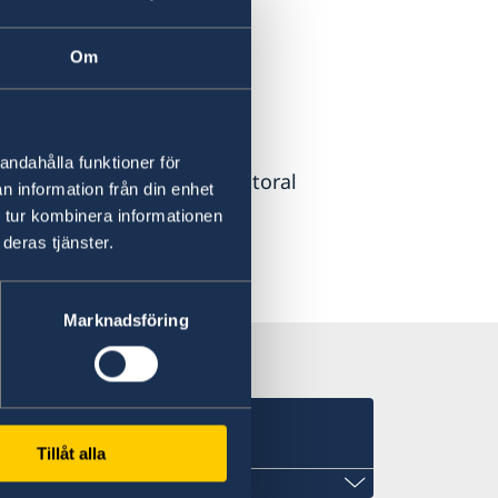
en
Om
esidence permit.
andahålla funktioner för
tudies or to work as a doctoral
n information från din enhet
 tur kombinera informationen
deras tjänster.
Sweden
in Abuja.
Marknadsföring
Tillåt alla