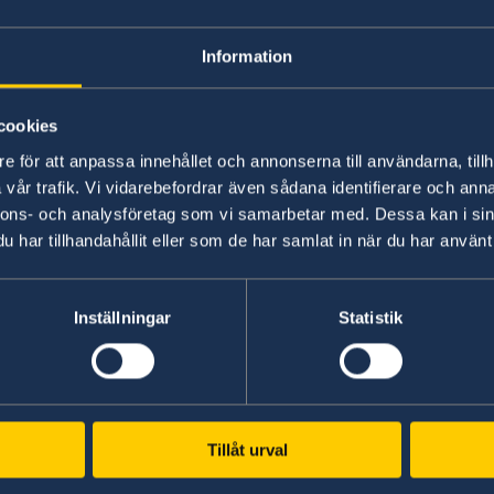
Studying in Swed
Information
In order to study in Sweden, you must have a r
cookies
e för att anpassa innehållet och annonserna till användarna, tillh
Read more about how to apply for a permit for s
vår trafik. Vi vidarebefordrar även sådana identifierare och anna
student at
Swedish Migration Agency
.
nnons- och analysföretag som vi samarbetar med. Dessa kan i sin
har tillhandahållit eller som de har samlat in när du har använt 
For more information contact the
Embassy of 
Inställningar
Statistik
Swedish consulates
Tillåt urval
Luanda