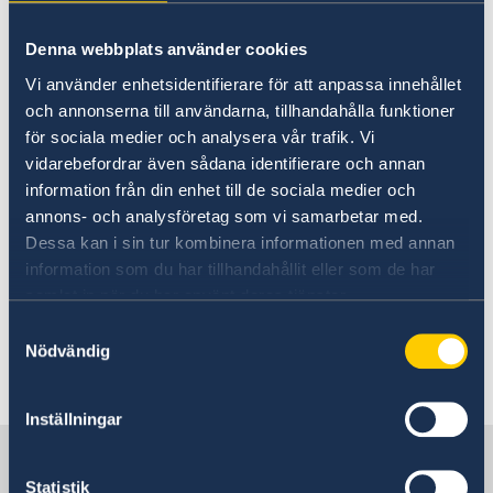
Swedish Innovations
Moving to someone in
Going to Sweden?
Denna webbplats använder cookies
Sweden
Visiting Sweden
Vi använder enhetsidentifierare för att anpassa innehållet
och annonserna till användarna, tillhandahålla funktioner
Apply for a Visa
Moving to someone in Sweden
Working in Sweden
In order to join your family or relative in
för sociala medier och analysera vår trafik. Vi
Studying in Sweden
vidarebefordrar även sådana identifierare och annan
Sweden, you must have a residence permit.
information från din enhet till de sociala medier och
annons- och analysföretag som vi samarbetar med.
Read more at
Swedish Migration Agency
Dessa kan i sin tur kombinera informationen med annan
about how to apply for yourself and on behalf
information som du har tillhandahållit eller som de har
of your child.
samlat in när du har använt deras tjänster.
Samtyckesval
For more information, please contact the
Nödvändig
Embassy of Sweden
in Abuja.
Inställningar
Sweden in Angola
Statistik