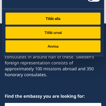
either vote in advance at an embassy or
consulate, or vote by mail.
Tillåt alla
2026 election
Tillåt urval
Sweden has diplomatic relations with almost
Avvisa
all states in the world, with embassies and
consulates in around half of these. Sweden's
foreign representation consists of
approximately 100 missions abroad and 350
honorary consulates.
Find the embassy you are looking for:
Select