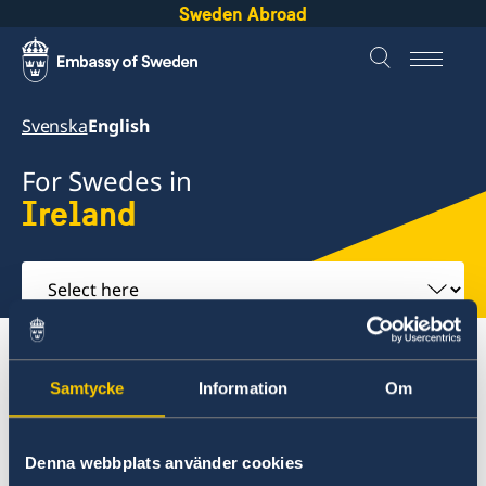
Sweden Abroad
Svenska
English
For Swedes in
Ireland
Select
here
About abroad
Ireland
Samtycke
Information
Om
Ireland
Denna webbplats använder cookies
Service to Swedish Citizens in Ireland