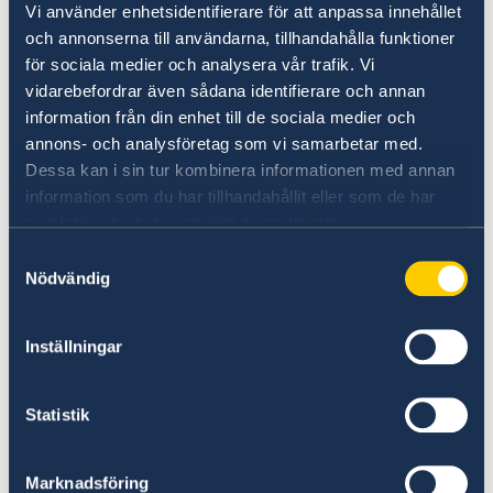
Service to Swedish Citizens in Ireland
Vi använder enhetsidentifierare för att anpassa innehållet
Passports in Ireland
och annonserna till användarna, tillhandahålla funktioner
Renewal of Passports for Children Under 18
Voting in Ireland
Swedes in need of consular assistance can
för sociala medier och analysera vår trafik. Vi
Application for Passports for Children Under 18
vidarebefordrar även sådana identifierare och annan
contact the Embassy of Sweden in Dublin.
Emergency passport in Ireland
information från din enhet till de sociala medier och
National ID Card in Ireland
Learn more
annons- och analysföretag som vi samarbetar med.
Coordination number and registration of newborn in
Dessa kan i sin tur kombinera informationen med annan
Ireland
information som du har tillhandahållit eller som de har
Renewal of Passports for Adults, Collecting
samlat in när du har använt deras tjänster.
Passports
Samtyckesval
Nödvändig
Inställningar
Voting in the Swedish 2026 election
Statistik
On 13 September 2026, there will be elections
to the Riksdag, regional councils, and
municipal councils. If you are abroad, you can
Marknadsföring