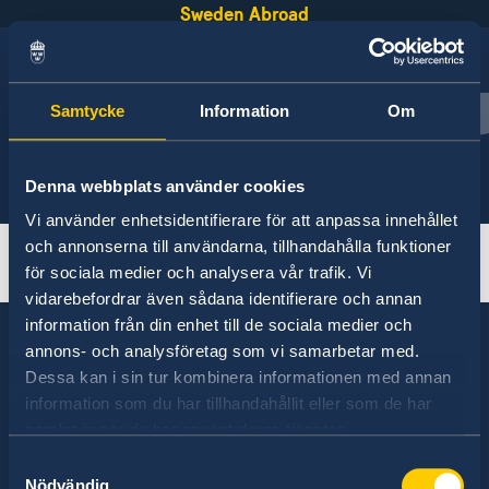
Sweden Abroad
Samtycke
Information
Om
Svenska
English
Emergency help
Denna webbplats använder cookies
Vi använder enhetsidentifierare för att anpassa innehållet
och annonserna till användarna, tillhandahålla funktioner
About abroad
för sociala medier och analysera vår trafik. Vi
vidarebefordrar även sådana identifierare och annan
information från din enhet till de sociala medier och
annons- och analysföretag som vi samarbetar med.
Dessa kan i sin tur kombinera informationen med annan
Sweden has diplomatic relations with almost
information som du har tillhandahållit eller som de har
all states in the world, with embassies and
samlat in när du har använt deras tjänster.
consulates in around half of these. Sweden's
Samtyckesval
foreign representation consists of
Nödvändig