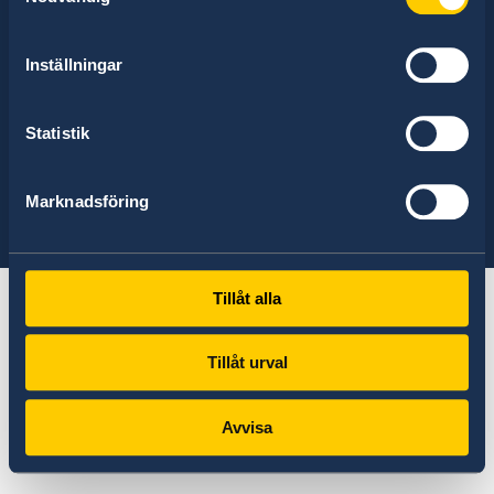
approximately 100 missions abroad and 350
honorary consulates.
Inställningar
Statistik
Find the embassy you are looking for:
Select
Marknadsföring
embassy
See a list of all embassies here
Tillåt alla
Tillåt urval
Avvisa