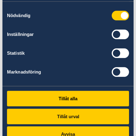
samlat in när du har använt deras tjänster.
Samtyckesval
Nödvändig
Verdacht auf Unregelmäßigkeiten
Inställningar
Wenn Sie eine Beschwerde haben oder eine
Statistik
Straftat oder Unregelmäßigkeit im
Zusammenhang mit der Tätigkeit des
schwedischen Auswärtigen Dienstes vermuten,
Marknadsföring
können Sie dies dem schwedischen
Außenministerium melden.
Tillåt alla
Beschwerde gegen den Auswärtigen
Dienst einreichen (Englisch)
Tillåt urval
Verdacht einer Straftat oder andere
Unregelmäßigkeiten melden (Englisch)
Avvisa