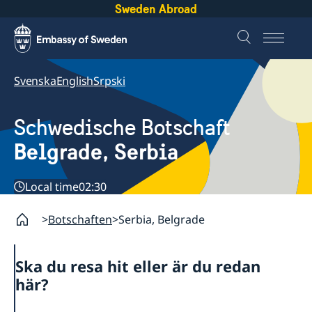
Sweden Abroad
Svenska
English
Srpski
Schwedische Botschaft
Belgrade, Serbia
Local time
02:30
Botschaften
Serbia, Belgrade
Ska du resa hit eller är du redan
här?