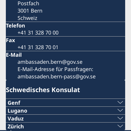
Postfach
3001 Bern
Schweiz
Telefon
+41 31 328 70 00
Fax
+41 31 328 70 01
E-Mail
ambassaden.bern@gov.se
E-Mail-Adresse für Passfragen:
ambassaden.bern-pass@gov.se
Schwedisches Konsulat
Genf
Lugano
Rue de l’ Arquebuse 8
Telefon:
Vaduz
1204 Genève
Telefon:
Zürich