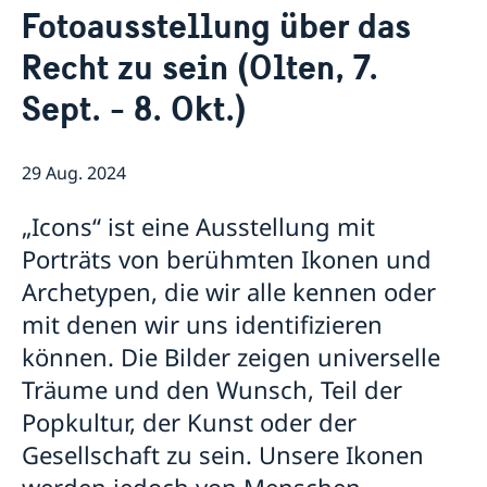
Fotoausstellung über das
Datenschutzerklärung (GDPR)
News
Recht zu sein (Olten, 7.
Filmpremiere: “Hilma” in der Cinématte, Bern (25
September)
Sept. - 8. Okt.)
BiblioWeekend unter dem Motto „Die Segel
setzen/Mettre les voiles/Prendere il largo“ (24. – 26.
März)
29 Aug. 2024
Titus Orchester Basel spielt August Söderman (26.
März)
„Icons“ ist eine Ausstellung mit
Fernweh Festival 2022
Neue Schwedische Filme 2022: The Most Beautiful
Porträts von berühmten Ikonen und
Boy in the World
Archetypen, die wir alle kennen oder
Ausstellung "Mygration" in Bern (11. März bis 2.
mit denen wir uns identifizieren
Oktober 2022)
Paul Fägerskiöld in Thun (29/5 – 15/8)
können. Die Bilder zeigen universelle
Aktuelle Pippi-Forschung. Eine virtuelle Geburtstags-
Träume und den Wunsch, Teil der
Konferenz (27. Nov.)
Popkultur, der Kunst oder der
Happy Birthday, Pippi Langstrumpf! Ausstellung zum
75. Geburtstag in Zürich (20. – 31. Okt.)
Gesellschaft zu sein. Unsere Ikonen
Best of “Swedish Shorts” in Bern (10. August, 20.00)
werden jedoch von Menschen