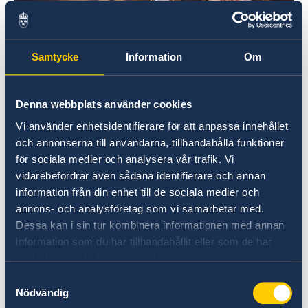
Kungen, från utställningen Ikoner. Foto Emma
Samtycke
Information
Om
Svensson
Ein integratives Fotoprojekt von Glada Hudik-
Denna webbplats använder cookies
teatern und Fotografiska Stockholm, einem der
Vi använder enhetsidentifierare för att anpassa innehållet
weltweit größten Zentren für zeitgenössische
och annonserna till användarna, tillhandahålla funktioner
Fotografie. Die Ausstellung ist eine
för sociala medier och analysera vår trafik. Vi
Zusammenarbeit zwischen Pär Johansson,
vidarebefordrar även sådana identifierare och annan
Direktor des Glada Hudik-Theaters, der
information från din enhet till de sociala medier och
Fotografin Emma Svensson und den
annons- och analysföretag som vi samarbetar med.
Kostümbildnerinnen Linda Sandberg und
Dessa kan i sin tur kombinera informationen med annan
Helena Andersson. Unter der Schirmherrschaft
information som du har tillhandahållit eller som de har
der schwedischen Botschaft und in
samlat in när du har använt deras tjänster.
Zusammenarbeit mit Turiba.ch.
Samtyckesval
Nödvändig