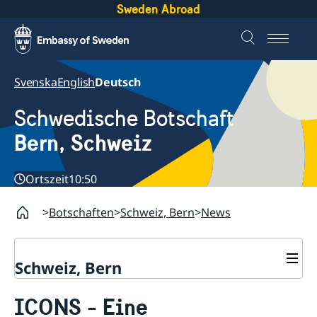
Sweden Abroad
Svenska
English
Deutsch
Schwedische Botschaft
Bern, Schweiz
Ortszeit
10:50
Botschaften
Schweiz, Bern
News
Schweiz, Bern
Kontakt
ICONS - Eine
Über uns