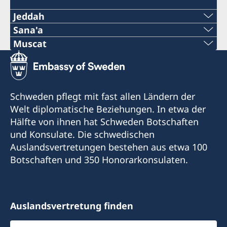
Jeddah
Telephone
Sana'a
Telephone
Muscat
+966 2 6069005 ext. 219
Telephone
+967 1 20 74 70
E-mail
+968-24560971
Telephone
Schweden pflegt mit fast allen Ländern der
HonoraryConsul@alsulaimangroup.com
E-mail
Welt diplomatische Beziehungen. In etwa der
+967 1 20 74 71
Fax
Hälfte von ihnen hat Schweden Botschaften
info@hcswedenoman.com
E-mail
und Konsulate. Die schwedischen
+966 2 60 69 007
Auslandsvertretungen bestehen aus etwa 100
Fax
consular@elaghil.com
Botschaften und 350 Honorarkonsulaten.
Cross section of Rawdah Street with Prince
+968-24560735
Sultan Street
Fax
Al-Sulaiman Business Center
OTE Complex
+967 1 21 33 80
8:th Floor
Al Rumaylah Street
Auslandsvertretung finden
Wattayah
Zubeiri street (Volvo building)
Botschaft