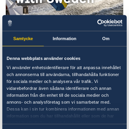
Geschäftspartnerschaften mit
Schweden
Samtycke
Information
Om
Hier finden Sie umfassende Informationen zu
Geschäftspartnerschaften mit Schweden.
Denna webbplats använder cookies
Zum Weiterlesen
Vi använder enhetsidentifierare för att anpassa innehållet
och annonserna till användarna, tillhandahålla funktioner
för sociala medier och analysera vår trafik. Vi
vidarebefordrar även sådana identifierare och annan
information från din enhet till de sociala medier och
annons- och analysföretag som vi samarbetar med.
Dessa kan i sin tur kombinera informationen med annan
information som du har tillhandahållit eller som de har
samlat in när du har använt deras tjänster.
Verdacht auf Unregelmäßigkeiten