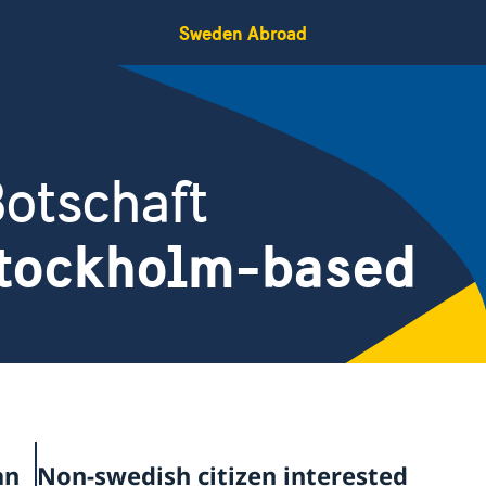
Sweden Abroad
otschaft
Stockholm-based
an
Non-swedish citizen interested