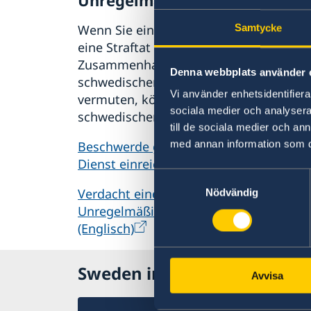
Wenn Sie eine Beschwerde haben oder
Samtycke
eine Straftat oder Unregelmäßigkeit im
Zusammenhang mit der Tätigkeit des
Denna webbplats använder 
schwedischen Auswärtigen Dienstes
Vi använder enhetsidentifierar
vermuten, können Sie dies dem
sociala medier och analysera 
schwedischen Außenministerium meld
till de sociala medier och a
med annan information som du 
Beschwerde gegen den Auswärtigen
Dienst einreichen (Englisch)
Samtyckesval
Verdacht einer Straftat oder andere
Nödvändig
Unregelmäßigkeiten melden
(Englisch)
Sweden in The Carribean
Avvisa