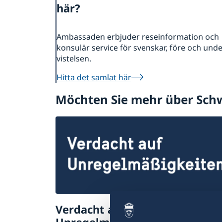
här?
Ambassaden erbjuder reseinformation och
konsulär service för svenskar, före och und
vistelsen.
Hitta det samlat här
Möchten Sie mehr über Sch
Verdacht auf
Unregelmäßigkeiten