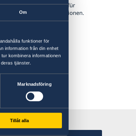
wedens offizielle Website für
urismus und Reiseinformationen.
Om
sit Sweden
andahålla funktioner för
n information från din enhet
 tur kombinera informationen
deras tjänster.
Marknadsföring
Tillåt alla