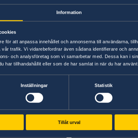
Sch
To
Auf Studyinsweden.se finden
Information
Studieninteressierte und Studenten/-
Vi
innen alle nötigen Informationen zur
cookies
akademischen Ausbildung in Schweden.
e för att anpassa innehållet och annonserna till användarna, tillh
Study in Sweden
vår trafik. Vi vidarebefordrar även sådana identifierare och anna
en.
nnons- och analysföretag som vi samarbetar med. Dessa kan i sin
har tillhandahållit eller som de har samlat in när du har använt 
Inställningar
Statistik
Tillåt urval