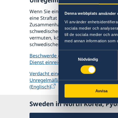
Wenn Sie eine Beschwerde haben oder
Denna webbplats använder 
eine Straftat oder Unregelmäßigkeit im
Vi använder enhetsidentifierar
Zusammenhang mit der Tätigkeit des
sociala medier och analysera 
schwedischen Auswärtigen Dienstes
till de sociala medier och a
vermuten, können Sie dies dem
med annan information som du 
schwedischen Außenministerium meld
Samtyckesval
Beschwerde gegen den Auswärtigen
Nödvändig
Dienst einreichen (Englisch)
Verdacht einer Straftat oder andere
Unregelmäßigkeiten melden
(Englisch)
Avvisa
Sweden in North Korea, Py