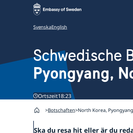
Svenska
English
Schwedische B
Pyongyang, No
Ortszeit
18:23
Botschaften
North Korea, Pyongyan
Ska du resa hit eller är du red