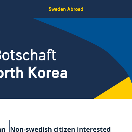
Sweden Abroad
otschaft
rth Korea
g
an
Non-swedish citizen interested