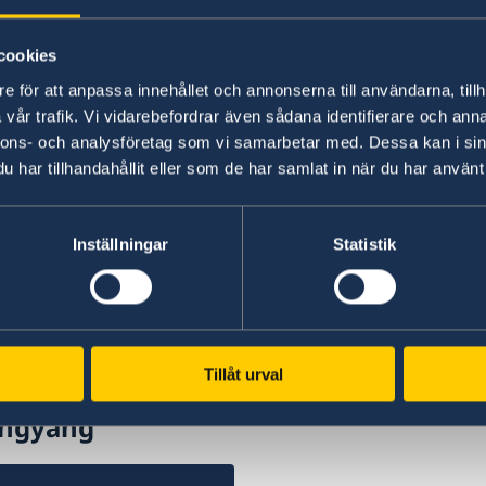
Sch
To
Auf Studyinsweden.se finden
cookies
Studieninteressierte und Studenten/-
Vi
e för att anpassa innehållet och annonserna till användarna, tillh
innen alle nötigen Informationen zur
vår trafik. Vi vidarebefordrar även sådana identifierare och anna
akademischen Ausbildung in Schweden.
nnons- och analysföretag som vi samarbetar med. Dessa kan i sin
har tillhandahållit eller som de har samlat in när du har använt 
Study in Sweden
en.
Inställningar
Statistik
Tillåt urval
ongyang