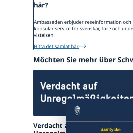
här?
Ambassaden erbjuder reseinformation och
konsulär service för svenskar, före och und
vistelsen.
Hitta det samlat här
Möchten Sie mehr über Sch
Verdacht auf
Samtycke
Unregelmäßigkeiten