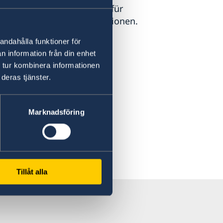
wedens offizielle Website für
urismus und Reiseinformationen.
sit Sweden
andahålla funktioner för
n information från din enhet
 tur kombinera informationen
deras tjänster.
Marknadsföring
Tillåt alla