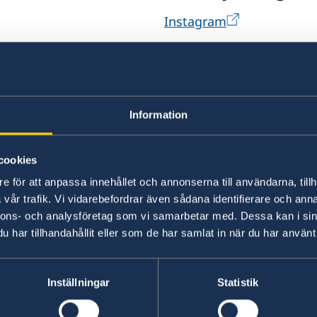
Instagram
weden erfahren?
Information
cookies
e för att anpassa innehållet och annonserna till användarna, tillh
vår trafik. Vi vidarebefordrar även sådana identifierare och anna
Entdecken Sie Schwedens
Wi
nnons- och analysföretag som vi samarbetar med. Dessa kan i sin
Hochschulen
har tillhandahållit eller som de har samlat in när du har använt 
Sch
To
Auf Studyinsweden.se finden
Studieninteressierte und Studenten/-
Inställningar
Statistik
Vi
innen alle nötigen Informationen zur
akademischen Ausbildung in Schweden.