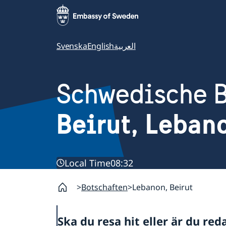
Svenska
English
العربية
Schwedische B
Beirut, Leban
Local Time
08:32
Botschaften
Lebanon, Beirut
Ska du resa hit eller är du red