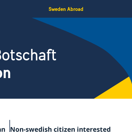
Sweden Abroad
otschaft
on
an
Non-swedish citizen interested