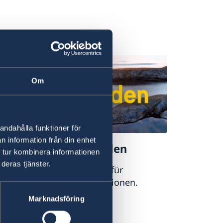
Om
andahålla funktioner för
n information från din enhet
llkommen in Schweden
 tur kombinera informationen
deras tjänster.
wedens offizielle Website für
urismus und Reiseinformationen.
Marknadsföring
sit Sweden