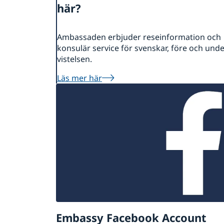
här?
Ambassaden erbjuder reseinformation och
konsulär service för svenskar, före och und
vistelsen.
Läs mer här
Embassy Facebook Account