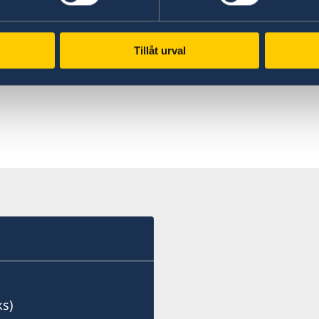
Study in Sweden
en.
Tillåt urval
ks)