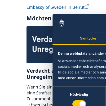
Embassy of Sweden in Beirut
Möchten Sie mehr über Sch
Samtycke
Denna webbplats använder 
Vi använder enhetsidentifierar
sociala medier och analysera 
Verdacht auf
till de sociala medier och a
Unregelmäßigkeiten
med annan information som du 
Wenn Sie eine Beschwerde haben oder
Samtyckesval
eine Straftat oder Unregelmäßigkeit im
Nödvändig
Zusammenhang mit der Tätigkeit des
schwedischen Auswärtigen Dienstes