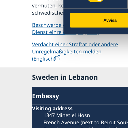
vermuten, können Sie dies dem
schwedischen Außenministerium meld
Avvisa
Beschwerde gegen den Auswärtigen
Dienst einreichen (Englisch)
Verdacht einer Straftat oder andere
Unregelmäßigkeiten melden
(Englisch)
Sweden in Lebanon
Embassy
Visiting address
1347 Minet el Hosn
French Avenue (next to Beirut Sou