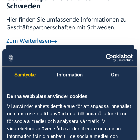
Schweden
Hier finden Sie umfassende Informationen zu
Geschäftspartnerschaften mit Schweden.
Zum Weiterlesen
Samtycke
Information
Om
Denna webbplats använder cookies
Vi använder enhetsidentifierare för att anpassa innehållet
Verdacht auf Unregelmäßigkeiten
och annonserna till användarna, tillhandahålla funktioner
för sociala medier och analysera vår trafik. Vi
Wenn Sie eine Beschwerde haben oder eine
vidarebefordrar även sådana identifierare och annan
Straftat oder Unregelmäßigkeit im
information från din enhet till de sociala medier och
Zusammenhang mit der Tätigkeit des