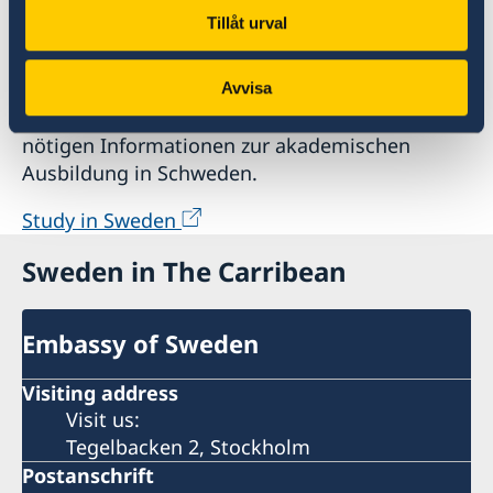
Entdecken Sie Schwedens
Tillåt urval
Hochschulen
Auf Studyinsweden.se finden
Avvisa
Studieninteressierte und Studenten/-innen alle
nötigen Informationen zur akademischen
Ausbildung in Schweden.
Study in Sweden
Sweden in The Carribean
Embassy of Sweden
Visiting address
Visit us:
Tegelbacken 2, Stockholm
Postanschrift