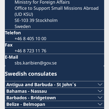
Ministry for Foreign Affairs
Office to Support Small Missions Abroad
(UD KSU)
SE-103 39 Stockholm
Sweden
Telefon
+46 8 405 10 00
Fax
+46 8 723 11 76
E-Mail
sbs.karibien@gov.se
Swedish consulates
Antigua and Barbuda - St John´s
Telephone Number Consulate
Bahamas - Nassau
Telephone Number Consulate
Barbados - Bridgetown
+1 (268)562 5050
Telephone Number Consulate
Belize - Belmopan
1-242-326 28 17