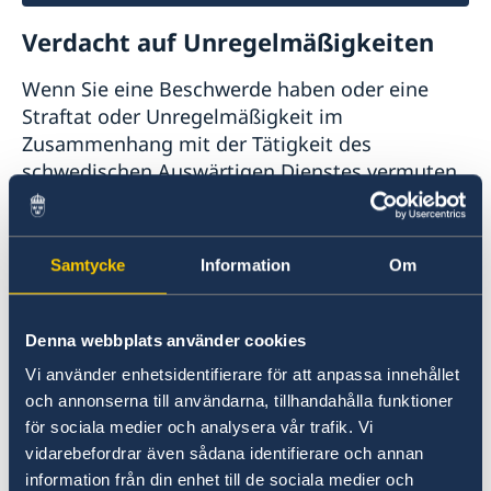
Verdacht auf Unregelmäßigkeiten
Wenn Sie eine Beschwerde haben oder eine
Straftat oder Unregelmäßigkeit im
Zusammenhang mit der Tätigkeit des
schwedischen Auswärtigen Dienstes vermuten,
können Sie dies dem schwedischen
Außenministerium melden.
Samtycke
Information
Om
Beschwerde gegen den Auswärtigen
Dienst einreichen (Englisch)
Denna webbplats använder cookies
Verdacht einer Straftat oder andere
Unregelmäßigkeiten melden (Englisch)
Vi använder enhetsidentifierare för att anpassa innehållet
och annonserna till användarna, tillhandahålla funktioner
för sociala medier och analysera vår trafik. Vi
vidarebefordrar även sådana identifierare och annan
information från din enhet till de sociala medier och