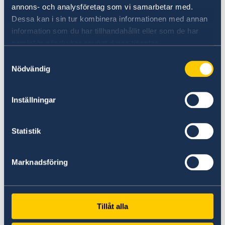
annons- och analysföretag som vi samarbetar med.
Dessa kan i sin tur kombinera informationen med annan
information som du har tillhandahållit eller som de har
samlat in när du har använt deras tjänster.
Samtyckesval
Willkommen in Schweden
Nödvändig
Schwedens offizielle Website für Tourismus und
Reiseinformationen.
Inställningar
Visit Sweden
Statistik
Marknadsföring
Tillåt alla