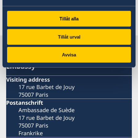
Innovationspartnerskapet är
Carl Rosén
.
Tillåt alla
Letzte Aktualisierung 29 Jan. 2025, 16.21
Tillåt urval
Sweden in France
Avvisa
Embassy
Visiting address
17 rue Barbet de Jouy
75007 Paris
Postanschrift
Ambassade de Suède
17 rue Barbet de Jouy
75007 Paris
Frankrike