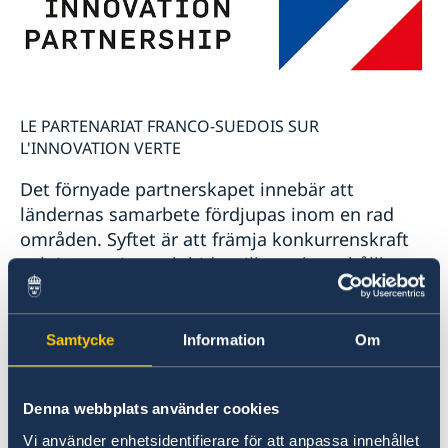
LE PARTENARIAT FRANCO-SUEDOIS SUR
L'INNOVATION VERTE
Det förnyade partnerskapet innebär att
ländernas samarbete fördjupas inom en rad
områden. Syftet är att främja konkurrenskraft
och innovation och bidra till att skapa hållbara,
digitala och motståndskraftiga samhällen.
Dessutom breddas partnerskapet till att
omfatta tre helt nya områden; skog, kärnkraft
Samtycke
Information
Om
samt säkerhet.
Denna webbplats använder cookies
– Begreppet innovation är helt centralt för oss
Vi använder enhetsidentifierare för att anpassa innehållet
båda och för våra länders näringsliv. Det är