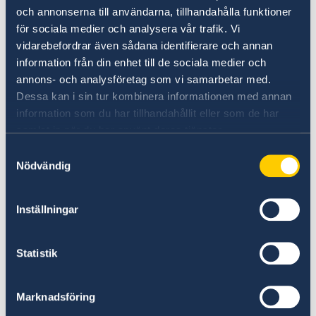
och annonserna till användarna, tillhandahålla funktioner
därför både naturligt och glädjande att vi nu
för sociala medier och analysera vår trafik. Vi
fördjupar partnerskapet inom tre nya områden:
vidarebefordrar även sådana identifierare och annan
kärnkraft, skog och säkerhet, säger
information från din enhet till de sociala medier och
statsminister Ulf Kristersson.
annons- och analysföretag som vi samarbetar med.
Dessa kan i sin tur kombinera informationen med annan
Sverige och Frankrike signerade det första
information som du har tillhandahållit eller som de har
partnerskapet för innovation och gröna
samlat in när du har använt deras tjänster.
lösningar 2017. Det förnyades senast 2024.
Samtyckesval
Nödvändig
Relationerna mellan Sverige och Frankrike har
fördjupats på senare år. Frankrike är den
Inställningar
största mottagaren av svenska investeringar i
Europa. Omkring 600 svenska företag finns i
dag etablerade i Frankrike och tillsammans
Statistik
sysselsätter dessa upp emot 100 000 personer.
Marknadsföring
Kontaktperson i Sverige gällande