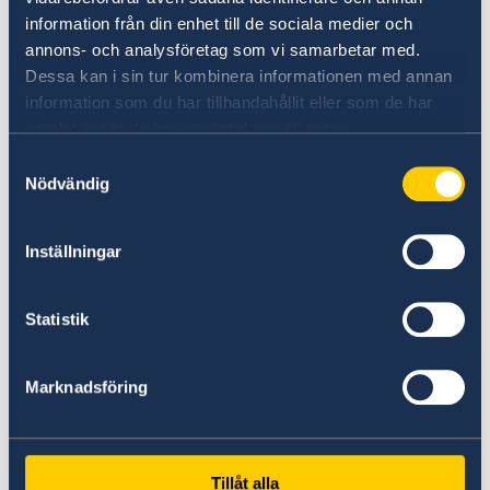
information från din enhet till de sociala medier och
annons- och analysföretag som vi samarbetar med.
Dessa kan i sin tur kombinera informationen med annan
information som du har tillhandahållit eller som de har
samlat in när du har använt deras tjänster.
Samtyckesval
Nödvändig
Entdecken Sie Schwedens
Inställningar
Hochschulen
Auf Studyinsweden.se finden
Statistik
Studieninteressierte und Studenten/-innen alle
nötigen Informationen zur akademischen
Marknadsföring
Ausbildung in Schweden.
Study in Sweden
Tillåt alla