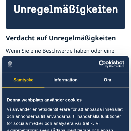
Verdacht auf Unregelmäßigkeiten
Wenn Sie eine Beschwerde haben oder eine
Straftat oder Unregelmäßigkeit im
Zusammenhang mit der Tätigkeit des
schwedischen Auswärtigen Dienstes vermuten,
können Sie dies dem schwedischen
Samtycke
Information
Om
Außenministerium melden.
Beschwerde gegen den Auswärtigen
Denna webbplats använder cookies
Dienst einreichen (Englisch)
Vi använder enhetsidentifierare för att anpassa innehållet
och annonserna till användarna, tillhandahålla funktioner
Verdacht einer Straftat oder andere
för sociala medier och analysera vår trafik. Vi
Unregelmäßigkeiten melden (Englisch)
vidarebefordrar även sådana identifierare och annan