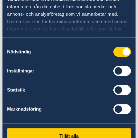
information från din enhet till de sociala medier och
annons- och analysföretag som vi samarbetar med.
Dessa kan i sin tur kombinera informationen med annan
information som du har tillhandahållit eller som de har
samlat in när du har använt deras tjänster.
Samtyckesval
Nödvändig
Entdecken Sie Schwedens
Inställningar
Hochschulen
Auf Studyinsweden.se finden
Statistik
Studieninteressierte und Studenten/-innen alle
nötigen Informationen zur akademischen
Marknadsföring
Ausbildung in Schweden.
Study in Sweden
Tillåt alla