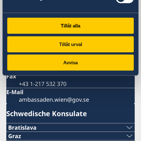
1090 Wien
Österreich
Postanschrift
Tillåt alla
Schwedische Botschaft
Liechtensteinstrasse 51
1090 Wien
Tillåt urval
Österreich
Telefon
Avvisa
+43 1-217 530
Fax
+43 1-217 532 370
E-Mail
ambassaden.wien@gov.se
Schwedische Konsulate
Bratislava
Telefon:
Graz