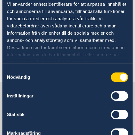
Vi använder enhetsidentifierare för att anpassa innehållet
Schwedische Schule/Svenska Skolan
och annonserna till användarna, tillhandahålla funktioner
Schwedische Vorschule/Förskolan
för sociala medier och analysera vår trafik. Vi
Skandinavistik an der Uni Wien
vidarebefordrar även sådana identifierare och annan
Svenskar i Världen
information från din enhet till de sociala medier och
SWEA
annons- och analysföretag som vi samarbetar med.
Verband Österreich Nordische Länder
Dessa kan i sin tur kombinera informationen med annan
information som du har tillhandahållit eller som de har
samlat in när du har använt deras tjänster.
Letzte Aktualisierung 03 Mai 2021, 14.39
Samtyckesval
Nödvändig
Schweden in Österreich
Inställningar
Schwedische Botschaft
Statistik
BESUCHSADRESSE
Liechtensteinstrasse 51
Marknadsföring