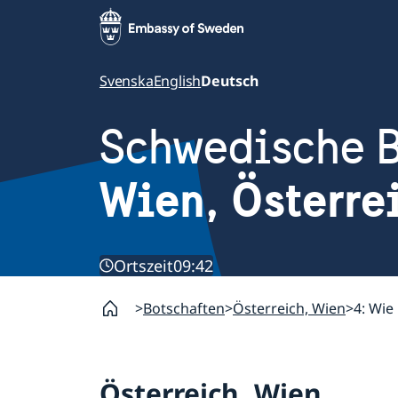
Svenska
English
Deutsch
Schwedische B
Wien, Österre
Ortszeit
09:42
Botschaften
Österreich, Wien
4: Wie
Österreich, Wien