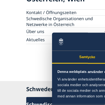
Kontakt / Öffnungszeiten
Schwedische Organisationen und
Netzwerke in Österreich
Über uns
Die Botschafterin
Aktuelles
Über das Botschaftsgebäude
Antrag eines Reisepasses und
Offene Stellen
Personalausweises
Datenschutzerklärung (GDPR)
Samtycke
Nachrichten
EU-Erklärung der schwedischen Regierung
Information über die schwedischen
2023
Honorarkonsul*inen in Österreich
Denna webbplats använder 
Konsularische Besuche in der schwedischen
Graz - Gerald Babel-Sutter
Vi använder enhetsidentifierar
Botschaft
Innsbruck - Johannes Marsoner
sociala medier och analysera 
Klagenfurt - Herta Stockbauer
Schweden in Österreich
till de sociala medier och a
Linz - Elke Riemenschneider
Salzburg - Martina Schlegel-Lanz
med annan information som du 
Schwedische Botschaft