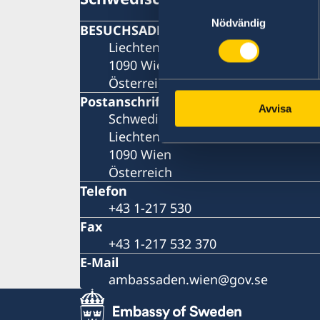
Samtyckesval
Nödvändig
BESUCHSADRESSE
Liechtensteinstrasse 51
1090 Wien
Österreich
Postanschrift
Avvisa
Schwedische Botschaft
Liechtensteinstrasse 51
1090 Wien
Österreich
Telefon
+43 1-217 530
Fax
+43 1-217 532 370
E-Mail
ambassaden.wien@gov.se