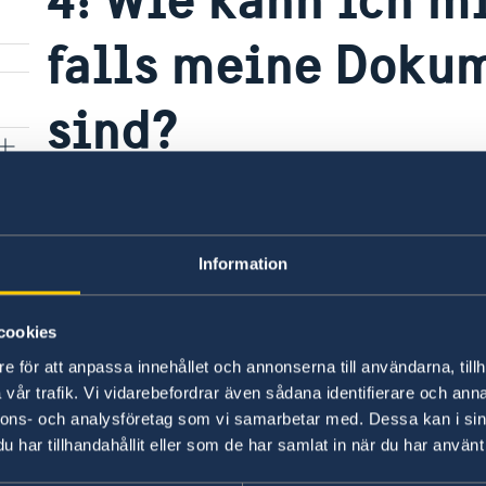
falls meine Doku
sind?
Eine nahestehende Person, mit einem genehmigt
in die Botschaft begleiten, um Ihre Identität zu
außerdem ein eigenes Passfoto mitbringen.
Information
Letzte Aktualisierung 18 März 2020, 14.13
cookies
e för att anpassa innehållet och annonserna till användarna, tillh
vår trafik. Vi vidarebefordrar även sådana identifierare och anna
nnons- och analysföretag som vi samarbetar med. Dessa kan i sin
har tillhandahållit eller som de har samlat in när du har använt 
Schwedische Konsu