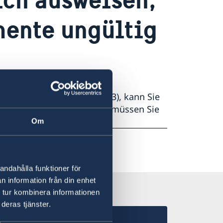
mente ungültig
en Ausweis (siehe Frage 3), kann Sie
 bestätigen. In diesem Fall müssen Sie
Om
andahålla funktioner för
n information från din enhet
 tur kombinera informationen
deras tjänster.
late