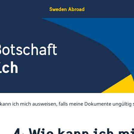
Sweden Abroad
otschaft
ich
 kann ich mich ausweisen, falls meine Dokumente ungültig 
4: Wie kann ich m