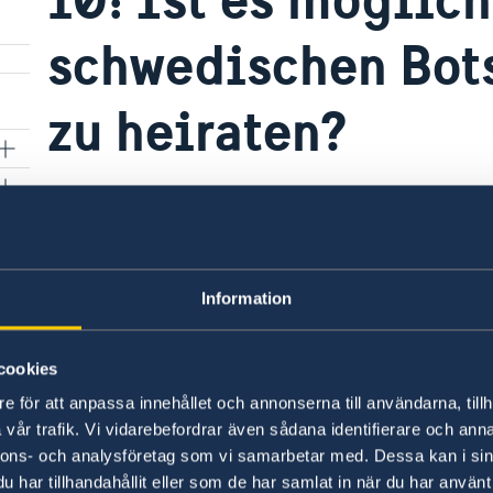
schwedischen Bots
zu heiraten?
Trauungen werden bei einigen schwedischen B
bei der Schwedischen Botschaft in Wien.
Information
Unter folgendem
Link
finden Sie Information
Trauungen vornehmen.
cookies
Letzte Aktualisierung 28 Nov. 2025, 09.11
e för att anpassa innehållet och annonserna till användarna, tillh
vår trafik. Vi vidarebefordrar även sådana identifierare och anna
nnons- och analysföretag som vi samarbetar med. Dessa kan i sin
har tillhandahållit eller som de har samlat in när du har använt 