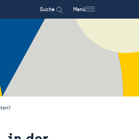
Suche
Menü
aten?
, in der