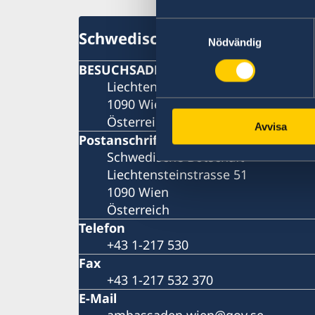
Samtyckesval
Schwedische Botschaft
Nödvändig
BESUCHSADRESSE
Liechtensteinstrasse 51
1090 Wien
Österreich
Avvisa
Postanschrift
Schwedische Botschaft
Liechtensteinstrasse 51
1090 Wien
Österreich
Telefon
+43 1-217 530
Fax
+43 1-217 532 370
E-Mail
ambassaden.wien@gov.se