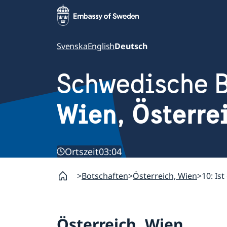
Svenska
English
Deutsch
Schwedische B
Wien, Österre
Ortszeit
03:04
Botschaften
Österreich, Wien
10: Is
Österreich, Wien