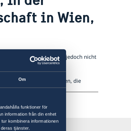
chaft in Wien,
otschaften vorgenommen, jedoch nicht
Om
en zu den Auslandsbehörden, die
andahålla funktioner för
n information från din enhet
 tur kombinera informationen
deras tjänster.