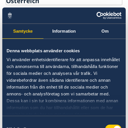
Österreich
Fahren Sie nach Schweden?
Zu jemandem in Schweden
Zu jemandem in Schweden umziehen
umziehen
In Schweden arbeiten
In Schweden studieren
Samtycke
Information
Om
Schweden besuchen
Die schwedische Botschaft in Wien
Jagd in Schweden
bearbeitet keine
Denna webbplats använder cookies
Migrationsangelegenheiten (Visa,
Vi använder enhetsidentifierare för att anpassa innehållet
och annonserna till användarna, tillhandahålla funktioner
Aufenthaltsgenehmigungen, Asyl etc.).
för sociala medier och analysera vår trafik. Vi
vidarebefordrar även sådana identifierare och annan
Für Informationen in
information från din enhet till de sociala medier och
Migrationsangelegenheiten wenden Sie sich
annons- och analysföretag som vi samarbetar med.
bitte an eine der folgenden schwedischen
Dessa kan i sin tur kombinera informationen med annan
Botschaften in Europa:
Athen
,
Berlin
,
Madrid
,
information som du har tillhandahållit eller som de har
Paris
oder
Rom
. Sie können sich auch direkt an
samlat in när du har använt deras tjänster.
das
Schwedische Migrationsamt
Samtyckesval
(Migrationsverket) wenden.