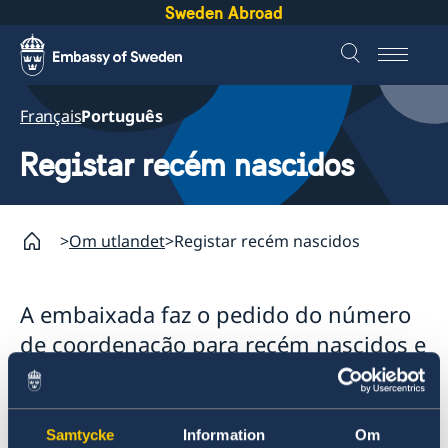
Sweden Abroad
Français
Português
Registar recém nascidos
Om utlandet
Registar recém nascidos
A embaixada faz o pedido do número
de coordenação para recém nascidos e
pessoas que nunca detiveram um
passaporte sueco, cartão de
identidade nacional ou que tenham
Samtycke
Information
Om