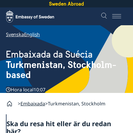
Sweden Abroad
Svenska
English
Embaixada da Suécia
Turkmenistan, Stockholm-
based
Hora local
10:07
Embaixada
Turkmenistan, Stockholm
Ska du resa hit eller är du redan
här?