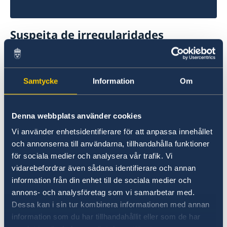
Suspeita de irregularidades
Se tiver alguma queixa ou suspeitar de crimes
ou irregularidades relacionadas com as
atividades da administração estrangeira, pode
Samtycke
Information
Om
apresentar uma queixa/denuncia ao Ministério
dos Negócios Estrangeiros.
Denna webbplats använder cookies
Apresentar uma queixa contra o MNE (em
Vi använder enhetsidentifierare för att anpassa innehållet
inglês)
och annonserna till användarna, tillhandahålla funktioner
för sociala medier och analysera vår trafik. Vi
Denunciar suspeitas de crimes ou outras
vidarebefordrar även sådana identifierare och annan
irregularidades (em inglês)
information från din enhet till de sociala medier och
annons- och analysföretag som vi samarbetar med.
Dessa kan i sin tur kombinera informationen med annan
information som du har tillhandahållit eller som de har