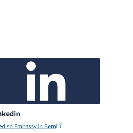
nkedin
edish Embassy in Bern