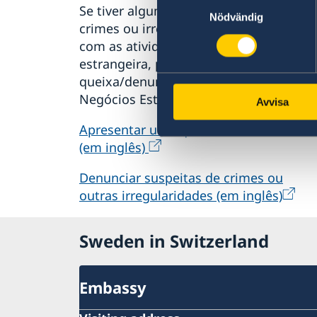
Samtyckesval
Se tiver alguma queixa ou suspeitar de
Nödvändig
crimes ou irregularidades relacionadas
com as atividades da administração
estrangeira, pode apresentar uma
queixa/denuncia ao Ministério dos
Negócios Estrangeiros.
Avvisa
Apresentar uma queixa contra o MNE
(em inglês)
Denunciar suspeitas de crimes ou
outras irregularidades (em inglês)
Sweden in Switzerland
Embassy