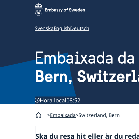
Svenska
English
Deutsch
Embaixada da
Bern, Switzer
Hora local
08:52
Embaixada
Switzerland, Bern
Ska du resa hit eller är du red