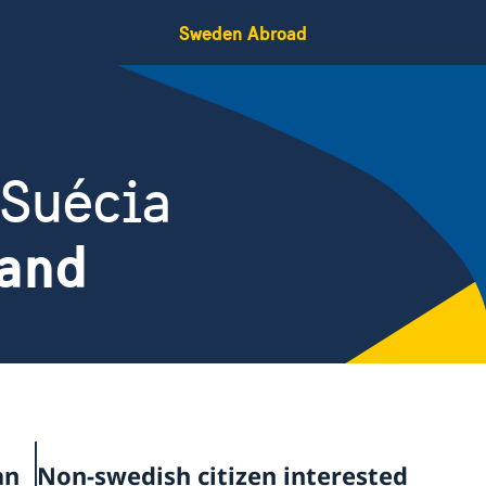
Sweden Abroad
 Suécia
land
an
Non-swedish citizen interested