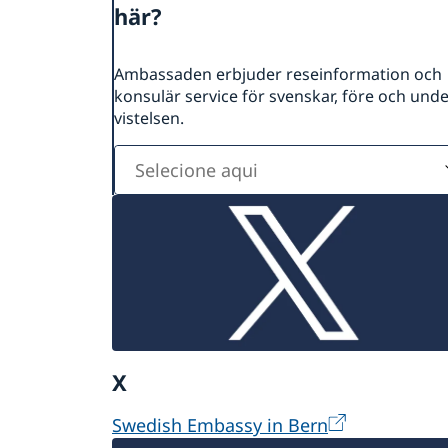
här?
Ambassaden erbjuder reseinformation och
konsulär service för svenskar, före och und
vistelsen.
Selecione
aqui
X
Swedish Embassy in Bern