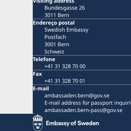
Visiting address
Bundesgasse 26
3011 Bern
Endereço postal
Swedish Embassy
Postfach
3001 Bern
Schweiz
Telefone
+41 31 328 70 00
Fax
+41 31 328 70 01
E-mail
ambassaden.bern@gov.se
E-mail address for passport inquir
ambassaden.bern-pass@gov.se