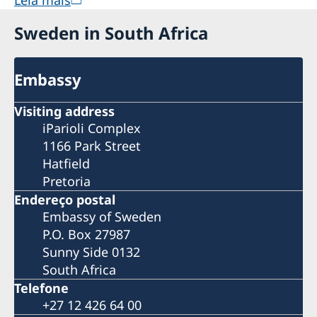
Leia mais
Sweden in South Africa
Embassy
Visiting address
iParioli Complex
1166 Park Street
Hatfield
Pretoria
Endereço postal
Embassy of Sweden
P.O. Box 27987
Sunny Side 0132
South Africa
Telefone
+27 12 426 64 00