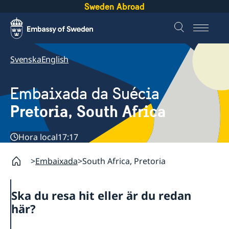
Sweden Abroad
Svenska
English
Embaixada da Suécia
Pretoria, South Africa
Hora local
17:17
Embaixada
South Africa, Pretoria
Ska du resa hit eller är du redan
här?