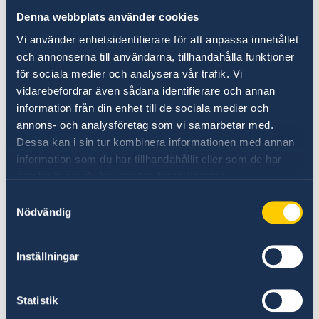
Se tiver alguma queixa ou suspeitar de crimes
Denna webbplats använder cookies
ou irregularidades relacionadas com as
atividades da administração estrangeira, pode
Vi använder enhetsidentifierare för att anpassa innehållet
apresentar uma queixa/denuncia ao Ministério
och annonserna till användarna, tillhandahålla funktioner
för sociala medier och analysera vår trafik. Vi
dos Negócios Estrangeiros.
vidarebefordrar även sådana identifierare och annan
Apresentar uma queixa contra o MNE (em
information från din enhet till de sociala medier och
inglês)
annons- och analysföretag som vi samarbetar med.
Dessa kan i sin tur kombinera informationen med annan
Denunciar suspeitas de crimes ou outras
information som du har tillhandahållit eller som de har
irregularidades (em inglês)
samlat in när du har använt deras tjänster.
Samtyckesval
Nödvändig
Inställningar
Statistik