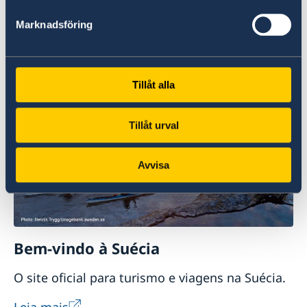
Universidades na Suécia
Marknadsföring
Studyinsweden é o site oficial para informações
sobre estudos universitários na Suécia.
Tillåt alla
Leia mais
Tillåt urval
Avvisa
Bem-vindo à Suécia
O site oficial para turismo e viagens na Suécia.