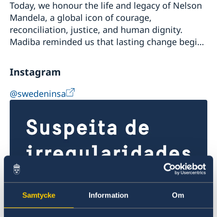
Today, we honour the life and legacy of Nelson
Mandela, a global icon of courage,
reconciliation, justice, and human dignity.
Madiba reminded us that lasting change begins
with each of us through acts of compassion,
service, a...
Instagram
@swedeninsa
Samtycke
Information
Om
Suspeita de irregularidades