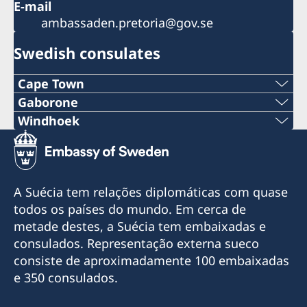
E-mail
ambassaden.pretoria@gov.se
Swedish consulates
Cape Town
Phone
Gaborone
Phone
Windhoek
+27 21 300 9254
Mobile
+267 393 13 58
E mail
+264 81 122 1289
Phone
A Suécia tem relações diplomáticas com quase
sweden@csct.se
Email
todos os países do mundo. Em cerca de
+267 395 25 38
Innovation City Cape Town
metade destes, a Suécia tem embaixadas e
swehonoraryconsulatenamibia@gmail.com
Darter Road
Email
consulados. Representação externa sueco
Gardens
Drakensbergstreet 17
consiste de aproximadamente 100 embaixadas
kent@sanitas.co.bw
Cape Town
(cnr of Drakensberg and Hakos street)
e 350 consulados.
8001
please note, open by appointment only
Sanitas Nursery