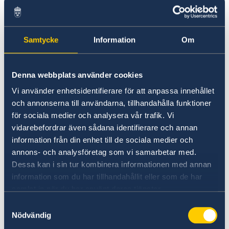
Samtycke
Information
Om
Suspeita de irregularidades
Denna webbplats använder cookies
Se tiver alguma queixa ou suspeitar de crimes
ou irregularidades relacionadas com as
Vi använder enhetsidentifierare för att anpassa innehållet
atividades da administração estrangeira, pode
och annonserna till användarna, tillhandahålla funktioner
apresentar uma queixa/denuncia ao Ministério
för sociala medier och analysera vår trafik. Vi
vidarebefordrar även sådana identifierare och annan
dos Negócios Estrangeiros.
information från din enhet till de sociala medier och
Apresentar uma queixa contra o MNE (em
annons- och analysföretag som vi samarbetar med.
inglês)
Dessa kan i sin tur kombinera informationen med annan
information som du har tillhandahållit eller som de har
Denunciar suspeitas de crimes ou outras
samlat in när du har använt deras tjänster.
irregularidades (em inglês)
Samtyckesval
Nödvändig