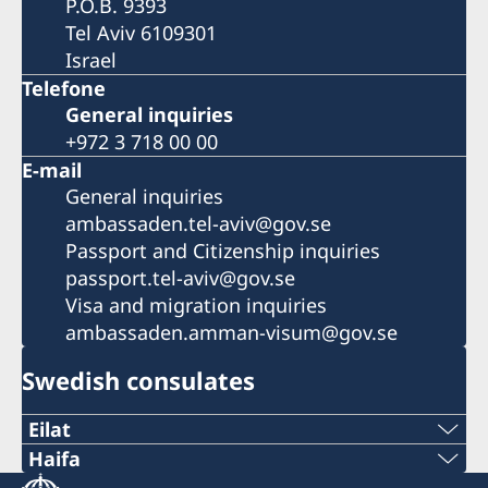
P.O.B. 9393
Tel Aviv 6109301
Israel
Telefone
General inquiries
+972 3 718 00 00
E-mail
General inquiries
ambassaden.tel-aviv@gov.se
Passport and Citizenship inquiries
passport.tel-aviv@gov.se
Visa and migration inquiries
ambassaden.amman-visum@gov.se
Swedish consulates
Eilat
Phone
Haifa