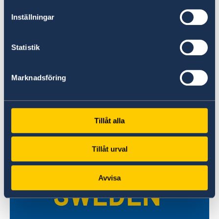
Inställningar
Statistik
Marknadsföring
Bem-vindo à Suécia
O site oficial para turismo e viagens na Suécia.
Tillåt alla
Leia mais
Tillåt urval
Avvisa