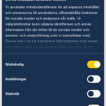
Vi använder enhetsidentifierare för att anpassa innehållet
och annonserna till användarna, tillhandahålla funktioner
för sociala medier och analysera vår trafik. Vi
X
vidarebefordrar även sådana identifierare och annan
information från din enhet till de sociala medier och
annons- och analysföretag som vi samarbetar med.
Dessa kan i sin tur kombinera informationen med annan
information som du har tillhandahållit eller som de har
samlat in när du har använt deras tjänster.
Samtyckesval
Nödvändig
LinkedIn
Inställningar
Voulez-vous en savoir plus sur la
Suède?
Statistik