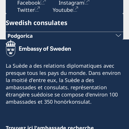
Facebook
Instagram
Twitter
Youtube
Swedish consulates
Podgorica
Telephone:
+382 20 22 97 30
La Suède a des relations diplomatiques avec
E-mail:
presque tous les pays du monde. Dans environ
la moitié d'entre eux, la Suède a des
info@lawoffice-vujacic.com
ambassades et consulats. représentation
étrangère suédoise se compose d'environ 100
Fax:
ambassades et 350 honörkonsulat.
+382 20 22 97 30
Address:
Law Office Vujačić
Trouvez ici l'ambassade recherche