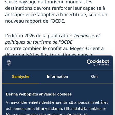
sur le paysage du tourisme mondial, les
destinations devront renforcer leur capacité à
anticiper et à s’adapter à l’incertitude, selon un
nouveau rapport de l’OCDE.
L’édition 2026 de la publication
Tendances et
politiques du tourisme de l’OCDE
montre
combien le conflit au Moyen-Orient a
désorganisé les flux touristiques dans le
monde et fait grimper les prix, érodant par là
même la confiance des voyageurs. Sur le plan
touristique, ce conflit a particulièrement
Samtycke
Information
Om
pénalisé les pays de la région, ainsi que les
destinations dépendant des plateformes de
correspondance aérienne des pays du Golfe
Denna webbplats använder cookies
pour leur desserte. Et ces effets sont
Vi använder enhetsidentifierare för att anpassa innehållet
susceptibles de se prolonger pendant plusieurs
och annonserna till användarna, tillhandahålla funktioner
mois.
för sociala medier och analysera vår trafik. Vi