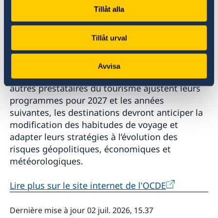
l’accessibilité financière et les annulations
Tillåt alla
possibles peuvent peser sur les décisions de
voyage et inciter les voyageurs à privilégier des
Tillåt urval
destinations plus courantes et plus accessibles
financièrement, des séjours plus courts et des
offres moins chères. Alors que les compagnies
Avvisa
aériennes, les organisateurs de voyages et
autres prestataires du tourisme ajustent leurs
programmes pour 2027 et les années
suivantes, les destinations devront anticiper la
modification des habitudes de voyage et
adapter leurs stratégies à l’évolution des
risques géopolitiques, économiques et
météorologiques.
Lire plus sur le site internet de l'OCDE
Dernière mise à jour 02 juil. 2026, 15.37