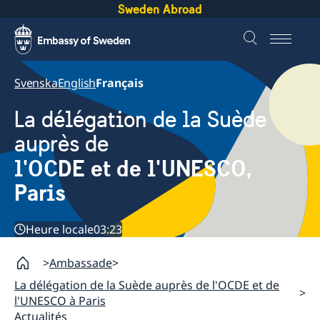
Sweden Abroad
Svenska
English
Français
La délégation de la Suède
auprès de
l'OCDE et de l'UNESCO,
Paris
Heure locale
03:23
Ambassade
La délégation de la Suède auprès de l'OCDE et de
l'UNESCO à Paris
Actualités