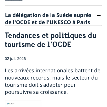
La délégation de la Suède auprès
de l'OCDE et de l'UNESCO à Paris
Contact
Tendances et politiques du
À propos de la délégation
tourisme de l’OCDE
Actualités
La Suède et l'OCDE
Calendrier des événements
La Suède et l'UNESCO
Pays membres de l'OCDE
02 juil. 2026
Calendrier des évènements
Politique de confidentialité des missions
Répertoire des Délégations permanentes auprès de
diplomatiques
Les arrivées internationales battent de
l’UNESCO
nouveaux records, mais le secteur du
tourisme doit s’adapter pour
poursuivre sa croissance.