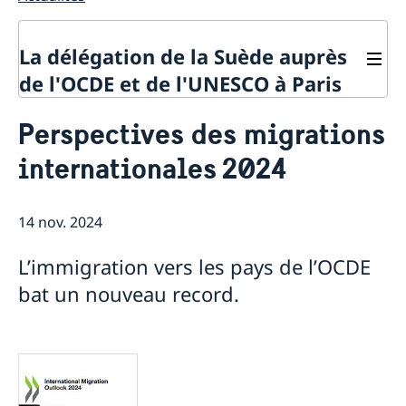
La délégation de la Suède auprès
de l'OCDE et de l'UNESCO à Paris
Contact
Perspectives des migrations
À propos de la délégation
internationales 2024
Actualités
La Suède et l'OCDE
Calendrier des événements
La Suède et l'UNESCO
Pays membres de l'OCDE
14 nov. 2024
Calendrier des évènements
Politique de confidentialité des missions
Répertoire des Délégations permanentes auprès de
diplomatiques
L’immigration vers les pays de l’OCDE
l’UNESCO
bat un nouveau record.