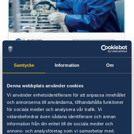
Economic Outlook november 2023 © OECD
Samtycke
Information
Om
L’économie mondiale reste confrontée aux
difficultés liées à une inflation persistante et à
Denna webbplats använder cookies
des perspectives de croissance faible. En 2023,
la croissance du PIB a été jusqu’à présent plus
Vi använder enhetsidentifierare för att anpassa innehållet
forte que prévu, mais elle est en train de faiblir
och annonserna till användarna, tillhandahålla funktioner
à mesure que les effets du resserrement des
för sociala medier och analysera vår trafik. Vi
conditions financières, de la croissance
vidarebefordrar även sådana identifierare och annan
modeste des échanges et de la dégradation de
information från din enhet till de sociala medier och
la confiance des entreprises et des
annons- och analysföretag som vi samarbetar med.