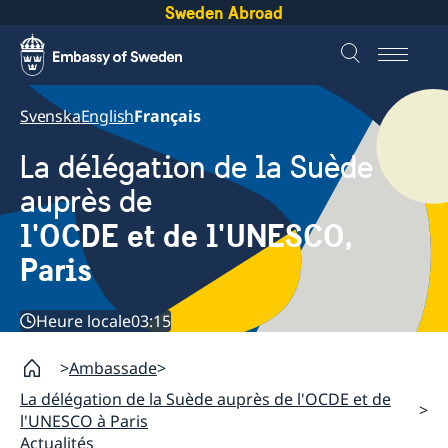
Sweden Abroad
Svenska
English
Français
La délégation de la Suède
auprès de
l'OCDE et de l'UNESCO,
Paris
Heure locale
03:15
Ambassade
La délégation de la Suède auprès de l'OCDE et de
l'UNESCO à Paris
Actualités