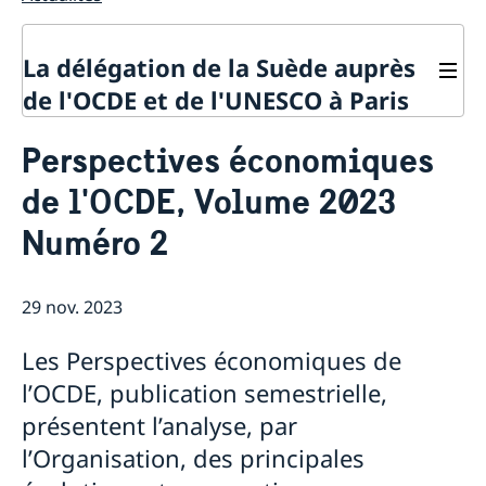
La délégation de la Suède auprès
de l'OCDE et de l'UNESCO à Paris
Contact
Perspectives économiques
À propos de la délégation
de l'OCDE, Volume 2023
Actualités
La Suède et l'OCDE
Numéro 2
Calendrier des événements
La Suède et l'UNESCO
Pays membres de l'OCDE
Calendrier des évènements
Politique de confidentialité des missions
Répertoire des Délégations permanentes auprès de
diplomatiques
29 nov. 2023
l’UNESCO
Les Perspectives économiques de
l’OCDE, publication semestrielle,
présentent l’analyse, par
l’Organisation, des principales