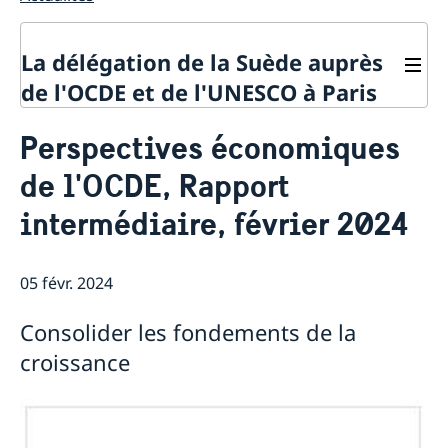
La délégation de la Suède auprès
de l'OCDE et de l'UNESCO à Paris
Contact
Perspectives économiques
À propos de la délégation
de l'OCDE, Rapport
Actualités
La Suède et l'OCDE
intermédiaire, février 2024
Calendrier des événements
La Suède et l'UNESCO
Pays membres de l'OCDE
Calendrier des évènements
Politique de confidentialité des missions
Répertoire des Délégations permanentes auprès de
diplomatiques
05 févr. 2024
l’UNESCO
Consolider les fondements de la
croissance