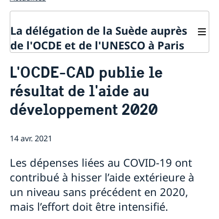
La délégation de la Suède auprès
de l'OCDE et de l'UNESCO à Paris
Contact
L'OCDE-CAD publie le
À propos de la délégation
résultat de l'aide au
Actualités
La Suède et l'OCDE
développement 2020
Calendrier des événements
La Suède et l'UNESCO
Pays membres de l'OCDE
Calendrier des évènements
Politique de confidentialité des missions
Répertoire des Délégations permanentes auprès de
diplomatiques
14 avr. 2021
l’UNESCO
Les dépenses liées au COVID-19 ont
contribué à hisser l’aide extérieure à
un niveau sans précédent en 2020,
mais l’effort doit être intensifié.