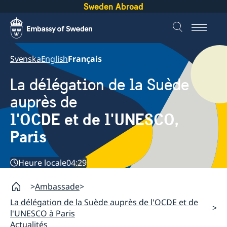
Sweden Abroad
Svenska
English
Français
La délégation de la Suède
auprès de
l'OCDE et de l'UNESCO,
Paris
Heure locale
04:29
Ambassade
La délégation de la Suède auprès de l'OCDE et de
l'UNESCO à Paris
Actualités