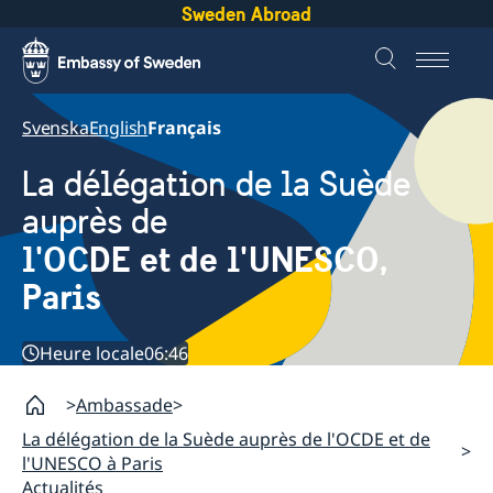
Sweden Abroad
Svenska
English
Français
La délégation de la Suède
auprès de
l'OCDE et de l'UNESCO,
Paris
Heure locale
06:46
Ambassade
La délégation de la Suède auprès de l'OCDE et de
l'UNESCO à Paris
Actualités