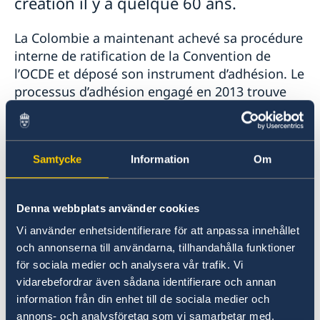
création il y a quelque 60 ans.
La Colombie a maintenant achevé sa procédure
interne de ratification de la Convention de
l’OCDE et déposé son instrument d’adhésion. Le
processus d’adhésion engagé en 2013 trouve
ainsi une heureuse conclusion.
En effet, c’est en mai 2018 que les pays
Samtycke
Information
Om
Membres de l'OCDE ont formellement invité la
Colombie à rejoindre l’Organisation, à l’issue
d’un processus d’adhésion de cinq ans pendant
Denna webbplats använder cookies
lequel ce pays a fait l’objet d’examens en
Vi använder enhetsidentifierare för att anpassa innehållet
profondeur de la part de 23 comités de l’OCDE
och annonserna till användarna, tillhandahålla funktioner
et engagé des réformes majeures afin d’aligner
för sociala medier och analysera vår trafik. Vi
sa législation, ses politiques publiques et ses
vidarebefordrar även sådana identifierare och annan
pratiques sur les normes de l’OCDE. Les
information från din enhet till de sociala medier och
domaines concernés couvrent toute la palette
annons- och analysföretag som vi samarbetar med.