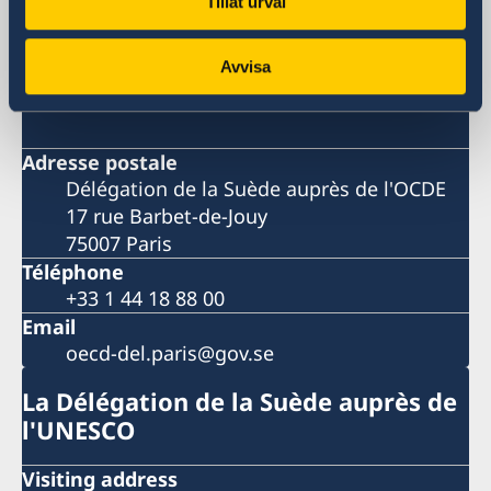
La Délégation de la Suède auprès de
Tillåt urval
l'OCDE
Avvisa
Visiting address
Adresse postale
Délégation de la Suède auprès de l'OCDE
17 rue Barbet-de-Jouy
75007 Paris
Téléphone
+33 1 44 18 88 00
Email
oecd-del.paris@gov.se
La Délégation de la Suède auprès de
l'UNESCO
Visiting address