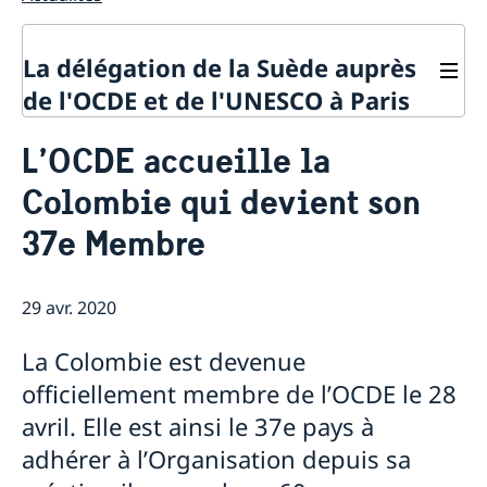
La délégation de la Suède auprès
de l'OCDE et de l'UNESCO à Paris
Contact
L’OCDE accueille la
À propos de la délégation
Colombie qui devient son
Actualités
La Suède et l'OCDE
37e Membre
Calendrier des événements
La Suède et l'UNESCO
Pays membres de l'OCDE
Calendrier des évènements
Politique de confidentialité des missions
Répertoire des Délégations permanentes auprès de
diplomatiques
29 avr. 2020
l’UNESCO
La Colombie est devenue
officiellement membre de l’OCDE le 28
avril. Elle est ainsi le 37e pays à
adhérer à l’Organisation depuis sa