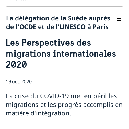
La délégation de la Suède auprès
de l'OCDE et de l'UNESCO à Paris
Contact
Les Perspectives des
À propos de la délégation
migrations internationales
Actualités
La Suède et l'OCDE
2020
Calendrier des événements
La Suède et l'UNESCO
Pays membres de l'OCDE
Calendrier des évènements
Politique de confidentialité des missions
Répertoire des Délégations permanentes auprès de
diplomatiques
19 oct. 2020
l’UNESCO
La crise du COVID-19 met en péril les
migrations et les progrès accomplis en
matière d'intégration.