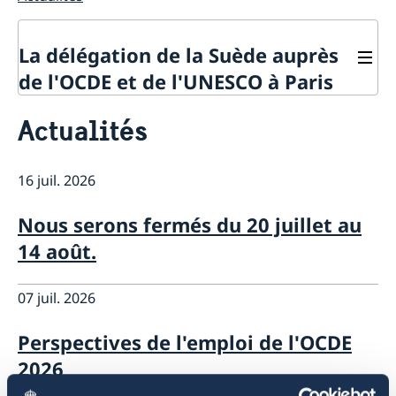
La délégation de la Suède auprès
de l'OCDE et de l'UNESCO à Paris
Contact
Actualités
À propos de la délégation
Actualités
La Suède et l'OCDE
16 juil. 2026
Calendrier des événements
La Suède et l'UNESCO
Pays membres de l'OCDE
Calendrier des évènements
Politique de confidentialité des missions
Nous serons fermés du 20 juillet au
Répertoire des Délégations permanentes auprès de
diplomatiques
14 août.
l’UNESCO
07 juil. 2026
Perspectives de l'emploi de l'OCDE
2026