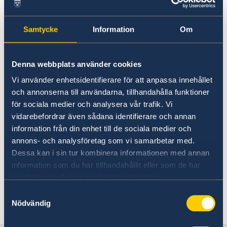
02 juil. 2026
Samtycke
Information
Om
Tendances et politiques du tourisme
de l’OCDE
Denna webbplats använder cookies
29 juin 2026
Vi använder enhetsidentifierare för att anpassa innehållet
och annonserna till användarna, tillhandahålla funktioner
Perspectives agricoles de l’OCDE et
för sociala medier och analysera vår trafik. Vi
de la FAO 2026‑2035
vidarebefordrar även sådana identifierare och annan
information från din enhet till de sociala medier och
annons- och analysföretag som vi samarbetar med.
03 juin 2026
Dessa kan i sin tur kombinera informationen med annan
information som du har tillhandahållit eller som de har
Perspectives économiques de
samlat in när du har använt deras tjänster.
l'OCDE, Volume 2026 Numéro 1
Samtyckesval
Nödvändig
1
2
3
4
5
...
11
12
»