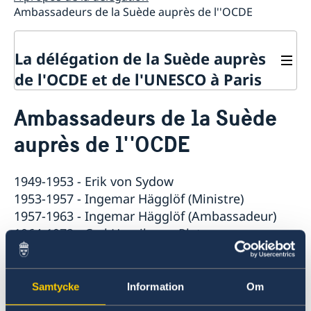
Ambassadeurs de la Suède auprès de l''OCDE
La délégation de la Suède auprès
de l'OCDE et de l'UNESCO à Paris
Contact
Ambassadeurs de la Suède
À propos de la délégation
auprès de l''OCDE
Actualités
La Suède et l'OCDE
Calendrier des événements
La Suède et l'UNESCO
Pays membres de l'OCDE
1949-1953 - Erik von Sydow
Calendrier des évènements
Politique de confidentialité des missions
1953-1957 - Ingemar Hägglöf (Ministre)
Répertoire des Délégations permanentes auprès de
diplomatiques
1957-1963 - Ingemar Hägglöf (Ambassadeur)
l’UNESCO
1964-1972 - Carl Henrik von Platen
1972-1976 - Leif Belfrage
1976-1985 - Hans Colliander
1985-1991 - Bo Kjellén
Samtycke
Information
Om
1991-1995 - Staffan Sohlman