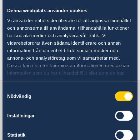
1995-2003 - Anders Ferm
Denna webbplats använder cookies
2003-2007 - Gun-Britt Andersson
2007-2011 - Mats Ringborg
Vi använder enhetsidentifierare för att anpassa innehållet
2011-2013 - Anders Ahnlid
och annonserna till användarna, tillhandahålla funktioner
2014-2018 - Annika Markovic
för sociala medier och analysera vår trafik. Vi
2018-2023 - Anna Brandt
vidarebefordrar även sådana identifierare och annan
2023- Helena Sångeland
information från din enhet till de sociala medier och
annons- och analysföretag som vi samarbetar med.
Dessa kan i sin tur kombinera informationen med annan
Dernière mise à jour 05 sept. 2018, 09.10
information som du har tillhandahållit eller som de har
samlat in när du har använt deras tjänster.
La Délégation de la Suède auprès
Samtyckesval
Nödvändig
de l’OCDE et de l’UNESCO
Inställningar
La Délégation de la Suède auprès de
l'OCDE
Statistik