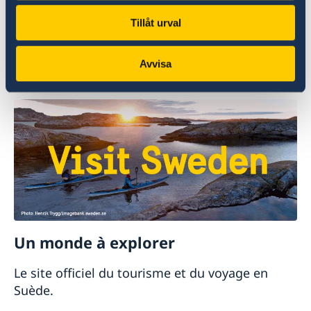
Signalez une plainte contre le ministère
Tillåt urval
des Affaires étrangères (en anglais)
Signalez un soupçon de crime ou d’autres
Avvisa
irrégularités (en anglais).
Un monde à explorer
Le site officiel du tourisme et du voyage en
Suède.