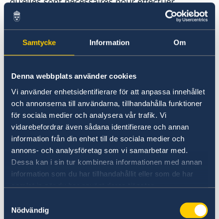
qu'elles sont nécessaires pour effectuer
l’expédition ou la commande. L'abonné peut
annuler l'abonnement à tout moment. La
mission diplomatique supprime alors les
Samtycke
Information
Om
données personnelles.
Denna webbplats använder cookies
Les données à caractère personnel (civilité,
nom, adresse, numéro de téléphone et adresse
Vi använder enhetsidentifierare för att anpassa innehållet
électronique) qui sont communiquées lors de
och annonserna till användarna, tillhandahålla funktioner
l’inscription à des conférences et autres
för sociala medier och analysera vår trafik. Vi
événements ne sont conservées que le temps
vidarebefordrar även sådana identifierare och annan
nécessaire à l’administration de la conférence
information från din enhet till de sociala medier och
ou de l’événement.
annons- och analysföretag som vi samarbetar med.
Dessa kan i sin tur kombinera informationen med annan
information som du har tillhandahållit eller som de har
Durée de conservation
samlat in när du har använt deras tjänster.
Samtyckesval
Les données à caractère personnel sont
Nödvändig