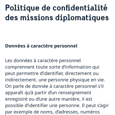
Prolongation de certaines CNI à 15 ans
Politique de confidentialité
À propos de la Suède
Contact / Horaires
des missions diplomatiques
Institutions suédoises
L' Ambassade
Associations suédoises et nordiques
Politique de confidentialité des missions
Eglises et écoles
diplomatiques
Contacts Presse à l'Ambassade
Travailler à l'Ambassade
Données à caractère personnel
La France en Suède
Paris
L’Ambassade de Suède en France à Paris recrute un
Actualités
chauffeur/intendant
Les données à caractère personnel
Le partenariat franco-suédois pour
comprennent toute sorte d’information qui
l'innovation
Joint Summary French-Swedish Innovation
peut permettre d’identifier, directement ou
Partnership
indirectement, une personne physique en vie.
La Suède innovante
On parle de donnée à caractère personnel s’il
apparaît qu’à partir d’un renseignement
enregistré ou d’une autre manière, il est
possible d’identifier une personne. Il peut s’agir
par exemple de noms, d’adresses, numéros