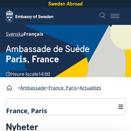
Sweden Abroad
Svenska
Français
Ambassade de Suède
Paris, France
Heure locale
14:00
Ambassade
France, Paris
Actualités
France, Paris
Prolongation de certaines CNI à 15 ans
Nyheter
À propos de la Suède