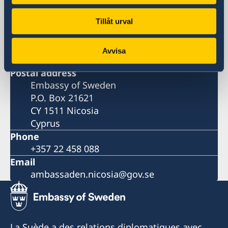
Visiting address
Tillåt urval
9, Arch. Makarios III Avenue
Severis Building, 2nd floor
Avvisa
1065 Nicosia
Postal address
Embassy of Sweden
P.O. Box 21621
CY 1511 Nicosia
Cyprus
Phone
+357 22 458 088
Email
ambassaden.nicosia@gov.se
La Suède a des relations diplomatiques avec