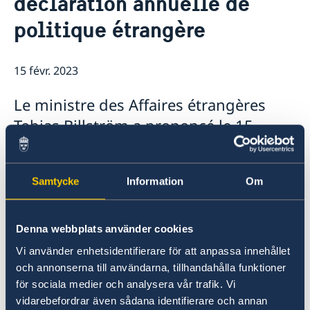
déclaration annuelle de
politique étrangère
15 févr. 2023
Le ministre des Affaires étrangères
Tobias Billström a prononcé le 15
février 2023 la déclaration annuelle de
politique étrangère du gouvernement
Samtycke
Information
Om
à l'occasion du débat parlementaire
sur la politique étrangère.
Denna webbplats använder cookies
Vi använder enhetsidentifierare för att anpassa innehållet
och annonserna till användarna, tillhandahålla funktioner
för sociala medier och analysera vår trafik. Vi
vidarebefordrar även sådana identifierare och annan