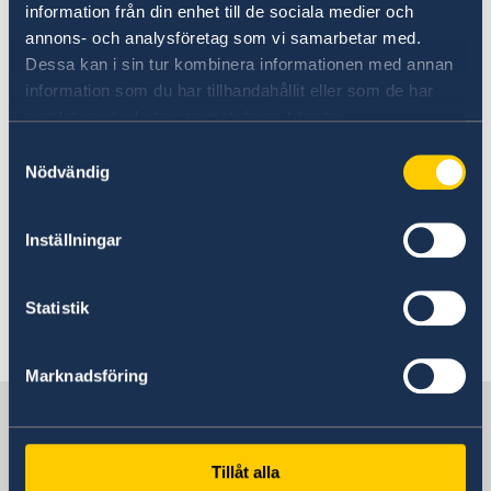
information från din enhet till de sociala medier och
annons- och analysföretag som vi samarbetar med.
Dessa kan i sin tur kombinera informationen med annan
information som du har tillhandahållit eller som de har
Photo: Anders Löwdin/Riksdagen
samlat in när du har använt deras tjänster.
Samtyckesval
Nödvändig
Vous pouvez lire ici la déclaration de
Inställningar
politique étrangère de l'année 2023
Déclaration de politique étrangère
Statistik
Communiqué de presse [seulement disponible
en anglais]
Marknadsföring
Sweden in Cyprus
Tillåt alla
Embassy