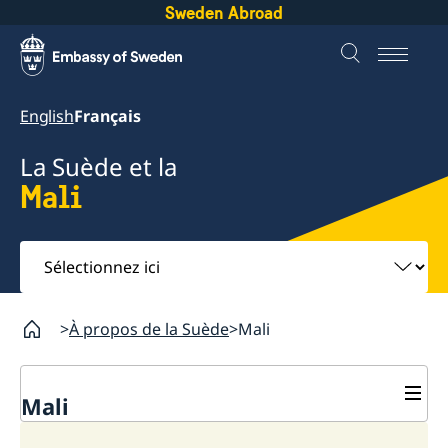
Sweden Abroad
English
Français
La Suède et la
Mali
Sélectionnez
ici
À propos de la Suède
Mali
Mali
Venir en Suède