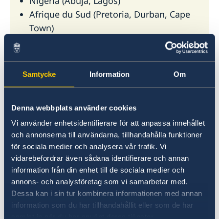
Nigéria (Abuja, Lagos)
Afrique du Sud (Pretoria, Durban, Cape
Town)
Tanzanie (Dar es Salaam)
Zambie (Lusaka)
Zimbabwe (Harare)
Samtycke
Information
Om
Ouganda (Kampala)
VFS Global est un prestataire de services
Denna webbplats använder cookies
externe qui reçoit les demandes de visa
Vi använder enhetsidentifierare för att anpassa innehållet
Schengen, mais c'est l'ambassade de Suède à
och annonserna till användarna, tillhandahålla funktioner
Nairobi qui prend les décisions concernant les
för sociala medier och analysera vår trafik. Vi
demandes de visa en Afrique subsaharienne.
vidarebefordrar även sådana identifierare och annan
information från din enhet till de sociala medier och
En savoir plus sur VFS Global
annons- och analysföretag som vi samarbetar med.
Pour plus d’informations, veuillez consulter le
Dessa kan i sin tur kombinera informationen med annan
information som du har tillhandahållit eller som de har
site Web de
l’ambassade de Suède à Nairobi
samlat in när du har använt deras tjänster.