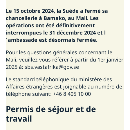
Informations sur le contrôle des passeports
Développement et aide
Le 15 octobre 2024, la Suède a fermé sa
Étudier en Suède
chancellerie à Bamako, au Mali. Les
Travailler en Suède
opérations ont été définitivement
Demande de visa
Déménager à quelqu'un en Suède
interrompues le 31 décembre 2024 et l
Visiter la Suède
´ambassade est désormais fermée.
Demand de visa
Pour les questions générales concernant le
Comment obtenir un visa?
Visites d'affaires et de conférences
Mali, veuillez-vous référer à partir du 1er janvier
2025 à: sbs.vastafrika@gov.se
Le standard téléphonique du ministère des
Affaires étrangères est joignable au numéro de
téléphone suivant: +46 8 405 10 00
Permis de séjour et de
travail