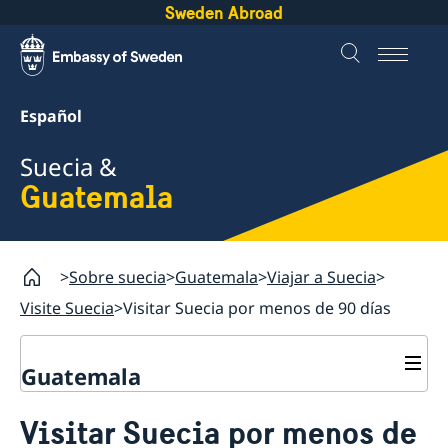
Sweden Abroad
Español
Suecia &
Guatemala
Sobre suecia
Guatemala
Viajar a Suecia
Visite Suecia
Visitar Suecia por menos de 90 días
Guatemala
Viajar a Suecia
Visitar Suecia por menos de
Vivir con alguien en Suecia