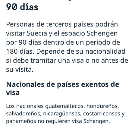
90 días
Trabajar y vivir en Suecia
Visite Suecia
Visitar Suecia por menos de 90 días
Personas de terceros países podrán
Visitar Suecia por más de 90 días
visitar Suecia y el espacio Schengen
Estudiar en Suecia
por 90 días dentro de un período de
180 días. Depende de su nacionalidad
si debe tramitar una visa o no antes de
su visita.
Nacionales de países exentos de
visa
Los nacionales guatemaltecos, hondureños,
salvadoreños, nicaragüenses, costarricenses y
panameños no requieren visa Schengen.