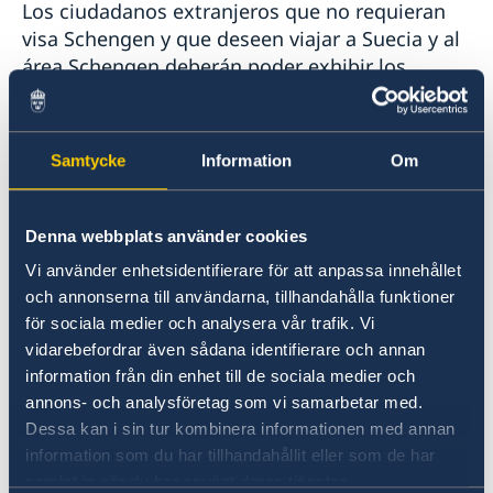
Los ciudadanos extranjeros que no requieran
visa Schengen y que deseen viajar a Suecia y al
área Schengen deberán poder exhibir los
siguientes documentos al momento de
ingresar al área Schengen, en caso de ser
requerido por el control de migración del
Samtycke
Information
Om
puesto fronterizo:
Pasaje aéreo ida y vuelta, con un total
Denna webbplats använder cookies
máximo de 90 días en el área Schengen.
Vi använder enhetsidentifierare för att anpassa innehållet
Seguro de asistencia médica y de
och annonserna till användarna, tillhandahålla funktioner
accidente para el área Schengen con
för sociala medier och analysera vår trafik. Vi
cobertura de mínimo 30.000 euros en caso
vidarebefordrar även sådana identifierare och annan
de enfermedad o accidente.
information från din enhet till de sociala medier och
annons- och analysföretag som vi samarbetar med.
Reservas hoteleras para toda la estadía, o
Dessa kan i sin tur kombinera informationen med annan
alternativamente:
information som du har tillhandahållit eller som de har
Invitación de un particular en Suecia
samlat in när du har använt deras tjänster.