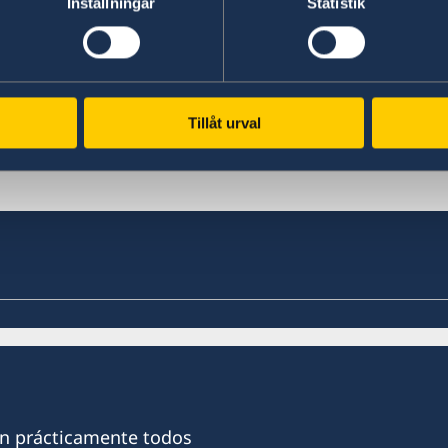
Inställningar
Statistik
Leer más e ingresar la solicitud de permiso de re
de la Dirección general de migraciones
Última actualización 14 mar 2024, 16.45
Tillåt urval
on prácticamente todos