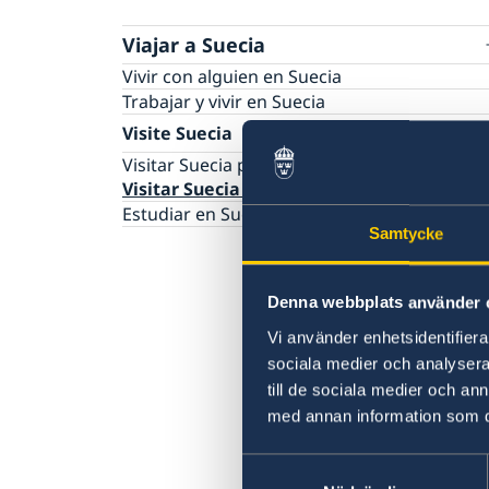
Viajar a Suecia
Vivir con alguien en Suecia
Trabajar y vivir en Suecia
Visite Suecia
Visitar Suecia por menos de 90 días
Visitar Suecia por más de 90 días
Estudiar en Suecia
Samtycke
Denna webbplats använder 
Vi använder enhetsidentifierar
sociala medier och analysera 
till de sociala medier och a
med annan information som du 
Samtyckesval